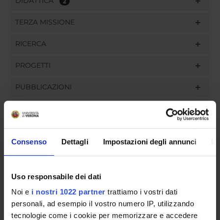
DIDATTICA
2
TERZA MISSIONE
RICERCA
PROGETTI
PUBBLICAZIONI
INCARICHI
Consenso
Dettagli
Impostazioni degli annunci
In
ORGANIZZAZIONE
Uso responsabile dei dati
GOVERNANCE
Noi e
i nostri 1022 partner
trattiamo i vostri dati
personali, ad esempio il vostro numero IP, utilizzando
COMMISSIONI
tecnologie come i cookie per memorizzare e accedere