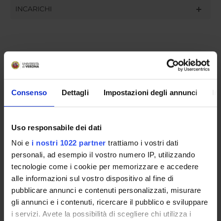
INCARICHI
ORGANIZZAZIONE
GOVERNANCE
Consenso
Dettagli
Impostazioni degli annunci
In
COMMISSIONI
Uso responsabile dei dati
UFFICI E STRUTTURE DI SERVIZIO
Noi e
i nostri 1022 partner
trattiamo i vostri dati
SERVIZI DI SEGRETERIA STUDENTI
personali, ad esempio il vostro numero IP, utilizzando
tecnologie come i cookie per memorizzare e accedere
STRUTTURE DEL DIPARTIMENTO
alle informazioni sul vostro dispositivo al fine di
pubblicare annunci e contenuti personalizzati, misurare
LABORATORI DI RICERCA
gli annunci e i contenuti, ricercare il pubblico e sviluppare
i servizi. Avete la possibilità di scegliere chi utilizza i
CENTRI DI RICERCA