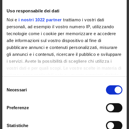
Uso responsabile dei dati
LABORATORI DI RICERCA
Noi e
i nostri 1022 partner
trattiamo i vostri dati
CENTRI DI RICERCA
personali, ad esempio il vostro numero IP, utilizzando
tecnologie come i cookie per memorizzare e accedere
BIBLIOTECHE
alle informazioni sul vostro dispositivo al fine di
pubblicare annunci e contenuti personalizzati, misurare
SPIN OFF E AZIENDE
gli annunci e i contenuti, ricercare il pubblico e sviluppare
i servizi. Avete la possibilità di scegliere chi utilizza i
Contatti
vostri dati e per quali scopi. Le vostre scelte in materia di
Persone
privacy sono applicabili solo su questa proprietà digitale
in cui avete effettuato le vostre scelte. È possibile
Luoghi
Selezione
modificare o revocare il proprio consenso in qualsiasi
Necessari
del
Calendario
momento dalla Dichiarazione sui cookie o facendo clic
consenso
sull'icona di attivazione della privacy.
Preferenze
Con il tuo consenso, vorremmo anche:
raccogliere informazioni sulla tua posizione
Statistiche