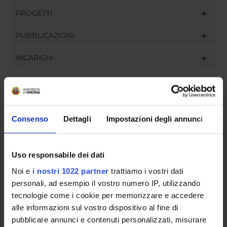
PROGETTI
PUBBLICAZIONI
INCARICHI
ORGANIZZAZIONE
Consenso
Dettagli
Impostazioni degli annunci
In
GOVERNANCE
Uso responsabile dei dati
COMMISSIONI
Noi e
i nostri 1022 partner
trattiamo i vostri dati
UFFICI E STRUTTURE DI SERVIZIO
personali, ad esempio il vostro numero IP, utilizzando
tecnologie come i cookie per memorizzare e accedere
SERVIZI DI SEGRETERIA STUDENTI
alle informazioni sul vostro dispositivo al fine di
pubblicare annunci e contenuti personalizzati, misurare