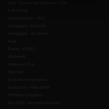
nostri partner che si occupano di analisi dei dati web,
FAQ - Domande frequenti DSE
pubblicità e social media, i quali potrebbero combinarle
E-learning
con altre informazioni che hai fornito loro o che hanno
Pubblicazioni - IRIS
raccolto dal tuo utilizzo dei loro servizi.
Antiplagio - Docenti
Antiplagio - Studenti
Aule
Esami - ESSE3
Webmail
Password GIA
MyUnivr
Area Amministrativa
Supporto - Help Desk
Problemi Impianti
Sito DSE - Accesso riservato