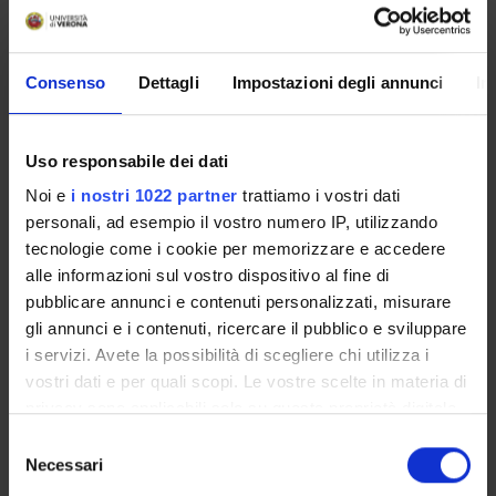
COMMISSIONI
UFFICI E STRUTTURE DI SERVIZIO
Consenso
Dettagli
Impostazioni degli annunci
In
SERVIZI DI SEGRETERIA STUDENTI
Uso responsabile dei dati
STRUTTURE DEL DIPARTIMENTO
Noi e
i nostri 1022 partner
trattiamo i vostri dati
LABORATORI DI RICERCA
personali, ad esempio il vostro numero IP, utilizzando
tecnologie come i cookie per memorizzare e accedere
CENTRI DI RICERCA
alle informazioni sul vostro dispositivo al fine di
pubblicare annunci e contenuti personalizzati, misurare
BIBLIOTECHE
gli annunci e i contenuti, ricercare il pubblico e sviluppare
i servizi. Avete la possibilità di scegliere chi utilizza i
SPIN OFF E AZIENDE
vostri dati e per quali scopi. Le vostre scelte in materia di
privacy sono applicabili solo su questa proprietà digitale
Contatti
in cui avete effettuato le vostre scelte. È possibile
Selezione
Persone
modificare o revocare il proprio consenso in qualsiasi
Necessari
del
Luoghi
momento dalla Dichiarazione sui cookie o facendo clic
consenso