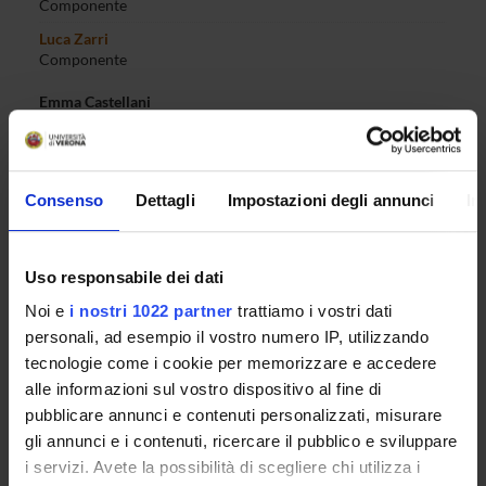
Componente
Luca Zarri
Componente
Emma Castellani
Rappresentante studenti
Giuseppe Consiglio
Rappresentante studenti
Consenso
Dettagli
Impostazioni degli annunci
In
Pietro Zeno Tamiello
Rappresentante studenti
Uso responsabile dei dati
Noi e
i nostri 1022 partner
trattiamo i vostri dati
SEDUTE E VERBALI
personali, ad esempio il vostro numero IP, utilizzando
tecnologie come i cookie per memorizzare e accedere
DOCUMENTI
alle informazioni sul vostro dispositivo al fine di
pubblicare annunci e contenuti personalizzati, misurare
gli annunci e i contenuti, ricercare il pubblico e sviluppare
i servizi. Avete la possibilità di scegliere chi utilizza i
ORGANIZZAZIONE