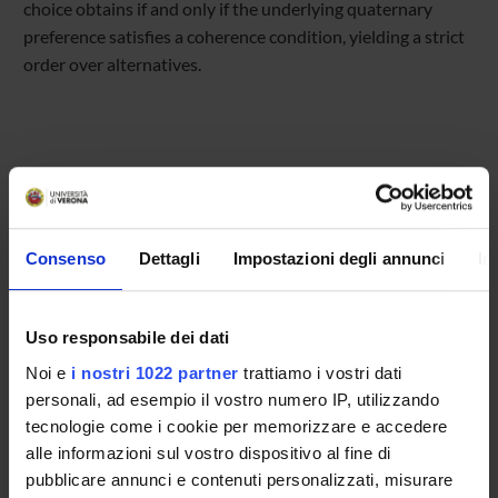
choice obtains if and only if the underlying quaternary
preference satisfies a coherence condition, yielding a strict
order over alternatives.
Referente
Roberto Ricciuti
Consenso
Dettagli
Impostazioni degli annunci
In
Referente esterno
Data pubblicazione
25 novembre 2025
Uso responsabile dei dati
Noi e
i nostri 1022 partner
trattiamo i vostri dati
personali, ad esempio il vostro numero IP, utilizzando
tecnologie come i cookie per memorizzare e accedere
OFFERTA FORMATIVA
alle informazioni sul vostro dispositivo al fine di
pubblicare annunci e contenuti personalizzati, misurare