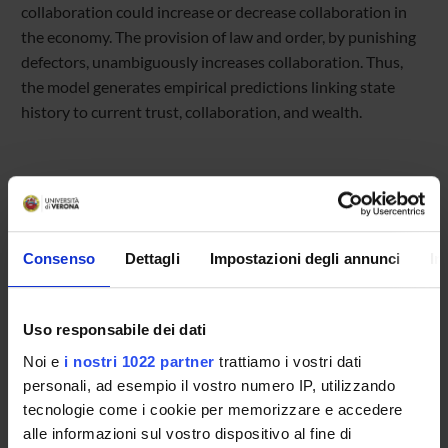
collaboration could increase or decrease collaboration in
the economy. The provision of law and order, by punishing
defectors, unambiguously increases collaboration. Thus,
the model generates empirical predictions linking state
history to current trust, collaboration, and wealth.
Referente
Consenso
Dettagli
Impostazioni degli annunci
In
Andrea Mazzon
Referente esterno
Data pubblicazione
Uso responsabile dei dati
3 novembre 2023
Noi e
i nostri 1022 partner
trattiamo i vostri dati
personali, ad esempio il vostro numero IP, utilizzando
tecnologie come i cookie per memorizzare e accedere
alle informazioni sul vostro dispositivo al fine di