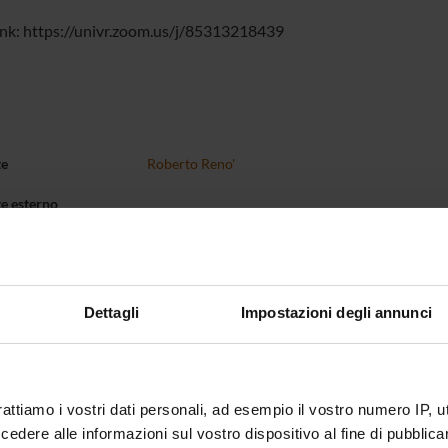
nk: https://univr.zoom.us/j/85313218439
te
Roberto Reno'
te esterno
bblicazione
21 ottobre 2022
Dettagli
Impostazioni degli annunci
rattiamo i vostri dati personali, ad esempio il vostro numero IP, 
dere alle informazioni sul vostro dispositivo al fine di pubblica