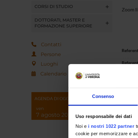
CORSI DI STUDIO
Zoom li
DOTTORATI, MASTER E
FORMAZIONE SUPERIORE
Contatti
Referen
Persone
Referen
Luoghi
Calendario
Data pu
Consenso
AGENDA DI OGGI
ven
7 agosto 2026
Uso responsabile dei dati
Noi e
i nostri 1022 partner
t
cookie per memorizzare e acce