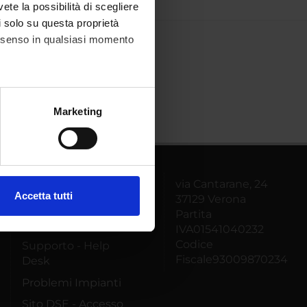
vete la possibilità di scegliere
li solo su questa proprietà
consenso in qualsiasi momento
alche metro,
Marketing
e specifiche (impronte
ezione dettagli
. Puoi
via Cantarane, 24
MyUnivr
Accetta tutti
37129 Verona
Area
l media e per analizzare il
Partita
Amministrativa
ostri partner che si occupano
IVA01541040232
azioni che hai fornito loro o
Codice
Supporto - Help
Fiscale93009870234
Desk
Problemi Impianti
Sito DSE - Accesso