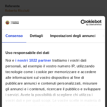
Referente
Roberto Ricciuti
Referente esterno
Data pubblicazione
25 giugno 2020
Consenso
Dettagli
Impostazioni degli annunci
In
Uso responsabile dei dati
OFFERTA FORMATIVA
Noi e
i nostri 1022 partner
trattiamo i vostri dati
personali, ad esempio il vostro numero IP, utilizzando
CORSI DI STUDIO
tecnologie come i cookie per memorizzare e accedere
alle informazioni sul vostro dispositivo al fine di
DOTTORATI, MASTER E FORMAZIONE SUPERIORE
pubblicare annunci e contenuti personalizzati, misurare
gli annunci e i contenuti, ricercare il pubblico e sviluppare
Contatti
i servizi. Avete la possibilità di scegliere chi utilizza i
Persone
vostri dati e per quali scopi. Le vostre scelte in materia di
Luoghi
privacy sono applicabili solo su questa proprietà digitale