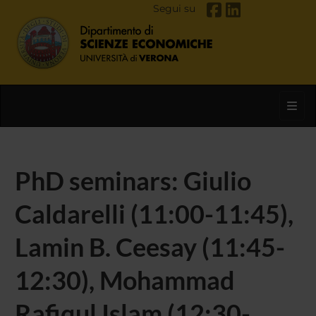
Segui su
Toggl
PhD seminars: Giulio
Caldarelli (11:00-11:45),
Lamin B. Ceesay (11:45-
12:30), Mohammad
Rafiqul Islam (12:30-