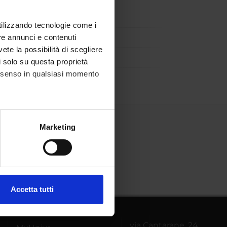
utilizzando tecnologie come i
re annunci e contenuti
vete la possibilità di scegliere
li solo su questa proprietà
consenso in qualsiasi momento
alche metro,
Marketing
e specifiche (impronte
ezione dettagli
. Puoi
Accetta tutti
l media e per analizzare il
ostri partner che si occupano
azioni che hai fornito loro o
via Cantarane, 24