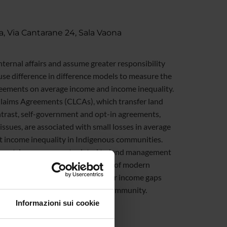
, Via Cantarane 24, Sala Vaona
ernal affairs and assume greater responsibility
use difference in difference models to measure the
reements on average income and income inequality.
Claims Agreements (CLCAs), which transfer land
ntrast, self-government and opt-in agreements,
issues, are associated with small losses in average
t income inequality in Indigenous communities.
n opt-in arrangement related to land management
to 3 percentage points. Attainment of modern
ngements are correlated with larger income gaps
overall income inequality in a community.
Informazioni sui cookie