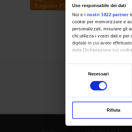
8 agosto 2026
Uso responsabile dei dati
Referen
Noi e
i nostri 1022 partner
t
Referen
cookie per memorizzare e acce
personalizzati, misurare gli an
Data pu
chi utilizza i vostri dati e pe
digitale in cui avete effettua
dalla Dichiarazione sui cookie
Con il tuo consenso, vorrem
Selezione
raccogliere informazi
Necessari
del
Identificare il tuo di
consenso
digitali).
Approfondisci come vengono el
modificare o ritirare il tuo 
Rifiuta
Utilizziamo i cookie per perso
nostro traffico. Condividiamo 
di analisi dei dati web, pubbl