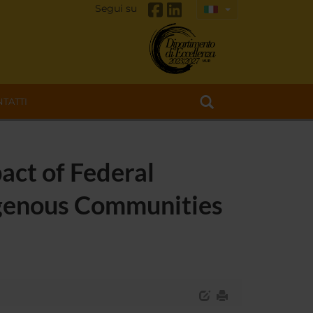
Segui su
TATTI
act of Federal
igenous Communities