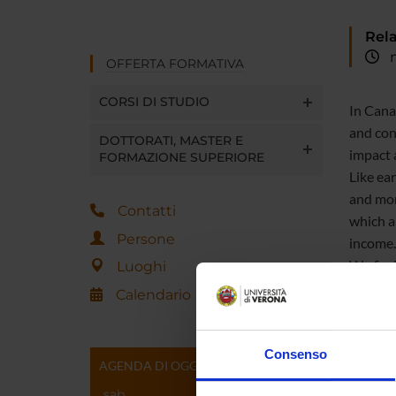
Rela
me
OFFERTA FORMATIVA
CORSI DI STUDIO
In Cana
and con
DOTTORATI, MASTER E
impact 
FORMAZIONE SUPERIORE
Like ea
and mon
Contatti
which al
Persone
income.
We find
Luoghi
see a d
Calendario
agreeme
between
Consenso
AGENDA DI OGGI
sab