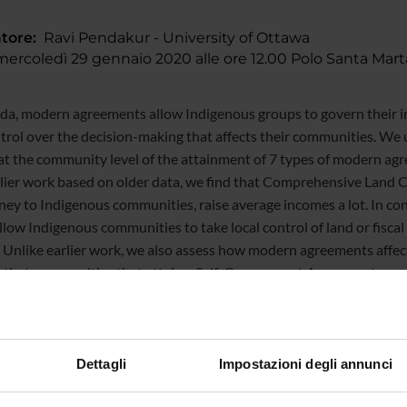
tore:
Ravi Pendakur - University of Ottawa
rcoledì 29 gennaio 2020 alle ore 12.00 Polo Santa Marta
da, modern agreements allow Indigenous groups to govern their int
trol over the decision-making that affects their communities. We 
at the community level of the attainment of 7 types of modern ag
rlier work based on older data, we find that Comprehensive Land 
ey to Indigenous communities, raise average incomes a lot. In co
low Indigenous communities to take local control of land or fiscal 
 Unlike earlier work, we also assess how modern agreements affec
 that communities that attain a Self-Government Agreement or a
ecrease in the Gini coefficient for income inequality of roughly 2 
nts also affects inter-group inequality. In particular, Opt-in arra
 Indigenous and non-Indigenous households, even as they reduce 
Dettagli
Impostazioni degli annunci