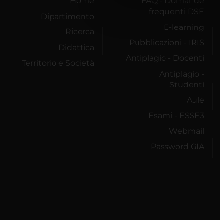
Home
FAQ - Domande
che hanno raccolto dal tuo uti
frequenti DSE
Dipartimento
E-learning
Ricerca
Pubblicazioni - IRIS
Didattica
Antiplagio - Docenti
Territorio e Società
Antiplagio -
Studenti
Aule
Esami - ESSE3
Webmail
Password GIA