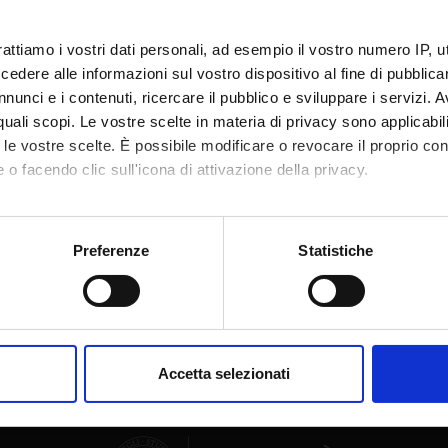
te
Martina Menon
rattiamo i vostri dati personali, ad esempio il vostro numero IP, 
te esterno
dere alle informazioni sul vostro dispositivo al fine di pubblica
nunci e i contenuti, ricercare il pubblico e sviluppare i servizi. A
bblicazione
4 dicembre 2019
r quali scopi. Le vostre scelte in materia di privacy sono applicabi
to le vostre scelte. È possibile modificare o revocare il proprio 
 o facendo clic sull'icona di attivazione della privacy.
mo anche:
oni sulla tua posizione geografica, con un'approssimazione di qu
Preferenze
Statistiche
Condividi
spositivo, scansionandolo attivamente alla ricerca di caratteristich
aborati i tuoi dati personali e imposta le tue preferenze nella
s
consenso in qualsiasi momento dalla Dichiarazione sui cookie.
Accetta selezionati
nalizzare contenuti ed annunci, per fornire funzionalità dei socia
inoltre informazioni sul modo in cui utilizzi il nostro sito con i n
icità e social media, i quali potrebbero combinarle con altre inform