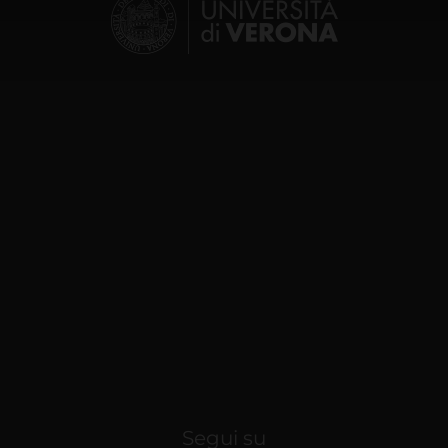
lizzo dei loro servizi.
Segui su