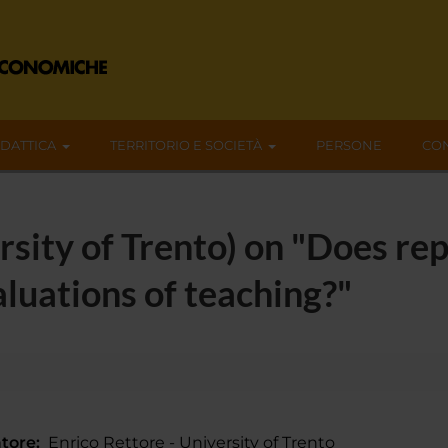
IDATTICA
TERRITORIO E SOCIETÀ
PERSONE
CON
rsity of Trento) on "Does re
aluations of teaching?"
tore:
Enrico Rettore - University of Trento