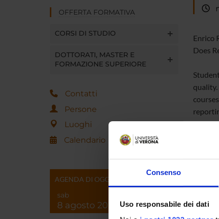
me
OFFERTA FORMATIVA
CORSI DI STUDIO
Enrico 
Does Re
DOTTORATI, MASTER E
FORMAZIONE SUPERIORE
Student
quality.
Contatti
courses.
Persone
reporti
and that
Luoghi
incentiv
Calendario
Consenso
AGENDA DI OGGI
Referen
sab
8 agosto 2026
Uso responsabile dei dati
Referen