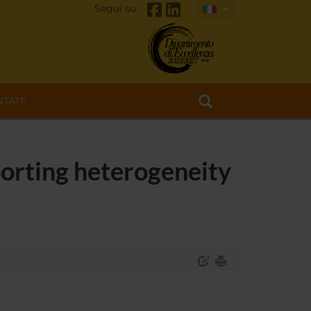
Segui su
TATTI
porting heterogeneity