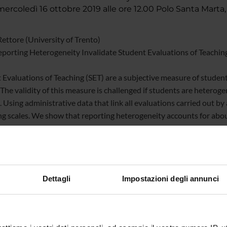
rcoledì 16 ottobre 2019 alle ore 12.00 Polo Santa Marta,
Rettore (University of Trento)
porting Heterogeneity Invalidate Student Evaluations of Teachin
 Evaluations of Teaching (SET) are a subjective measure of student 
 The validity of this measure is challenged if students are heteroge
 Using administrative data that link all evaluations carried out by
ng scales. We show that reporting heterogeneity accounts for about
 student sorting can severely alter the ranking of courses within a
ise teachers.
Dettagli
Impostazioni degli annunci
te
Alessandro Bucciol
te esterno