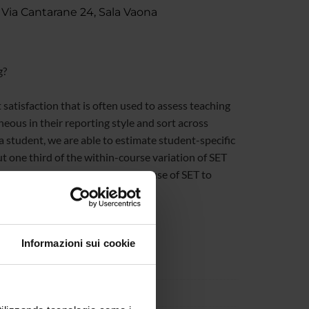
 Via Cantarane 24, Sala Vaona
g?
satisfaction that is often used to assess teaching
neous in their reporting style and sort across
 a student, we are able to estimate student-specific
 one third of the within-course variation of SET
 major. Our results question the use of SET to
Informazioni sui cookie