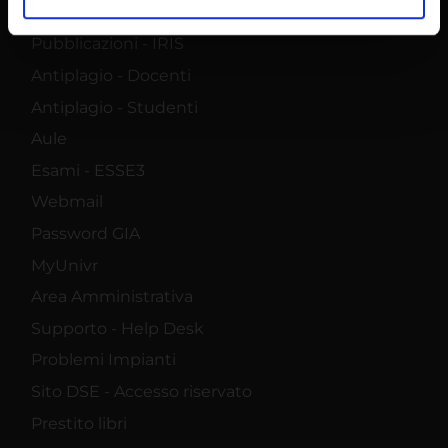
E-learning
analizzare il nostro traffico. Condividiamo inoltre
informazioni sul modo in cui utilizzi il nostro sito con i
Pubblicazioni - IRIS
nostri partner che si occupano di analisi dei dati web,
Antiplagio - Docenti
pubblicità e social media, i quali potrebbero combinarle
Antiplagio - Studenti
con altre informazioni che hai fornito loro o che hanno
Aule
raccolto dal tuo utilizzo dei loro servizi.
Esami - ESSE3
Webmail
Password GIA
MyUnivr
Area Amministrativa
Supporto - Help Desk
Problemi Impianti
Sito DSE - Accesso riservato
Prestito libri