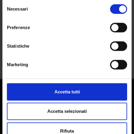
in cui avete effettuato le vostre scelte. È possibile
Selezione
modificare o revocare il proprio consenso in qualsiasi
Necessari
del
momento dalla Dichiarazione sui cookie o facendo clic
consenso
sull'icona di attivazione della privacy.
Preferenze
Con il tuo consenso, vorremmo anche:
raccogliere informazioni sulla tua posizione
Condividi
Statistiche
geografica, con un'approssimazione di qualche
metro,
Marketing
Identificare il tuo dispositivo, scansionandolo
attivamente alla ricerca di caratteristiche specifiche
(impronte digitali).
Approfondisci come vengono elaborati i tuoi dati personali
Accetta tutti
e imposta le tue preferenze nella
sezione dettagli
. Puoi
modificare o ritirare il tuo consenso in qualsiasi momento
dalla Dichiarazione sui cookie.
Accetta selezionati
Utilizziamo i cookie per personalizzare contenuti ed
FAQ - Domande frequenti DSE
Rifiuta
annunci, per fornire funzionalità dei social media e per