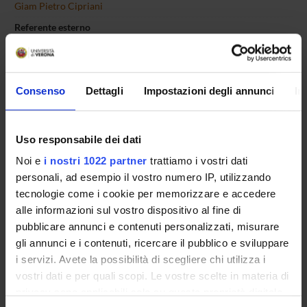
Giam Pietro Cipriani
Referente esterno
Data pubblicazione
10 settembre 2018
Consenso
Dettagli
Impostazioni degli annunci
In
Uso responsabile dei dati
OFFERTA FORMATIVA
Noi e
i nostri 1022 partner
trattiamo i vostri dati
CORSI DI STUDIO
personali, ad esempio il vostro numero IP, utilizzando
tecnologie come i cookie per memorizzare e accedere
DOTTORATI, MASTER E FORMAZIONE SUPERIORE
alle informazioni sul vostro dispositivo al fine di
pubblicare annunci e contenuti personalizzati, misurare
Contatti
gli annunci e i contenuti, ricercare il pubblico e sviluppare
Persone
i servizi. Avete la possibilità di scegliere chi utilizza i
vostri dati e per quali scopi. Le vostre scelte in materia di
Luoghi
privacy sono applicabili solo su questa proprietà digitale
Calendario