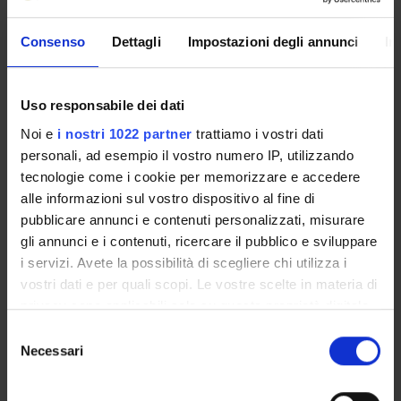
and calibration to market volatility smiles. International
Journal of Theoretical and Applied Finance, 5(4):427-446,
Consenso
Dettagli
Impostazioni degli annunci
In
2002.
[2] A. Hernandez. Model calibration with neural networks.
Uso responsabile dei dati
https://papers.ssrn.com/sol3/papers.cfm?abstract
Noi e
i nostri 1022 partner
trattiamo i vostri dati
id=2812140, 2016.
personali, ad esempio il vostro numero IP, utilizzando
tecnologie come i cookie per memorizzare e accedere
alle informazioni sul vostro dispositivo al fine di
pubblicare annunci e contenuti personalizzati, misurare
Referente
gli annunci e i contenuti, ricercare il pubblico e sviluppare
Alessandro Gnoatto
i servizi. Avete la possibilità di scegliere chi utilizza i
vostri dati e per quali scopi. Le vostre scelte in materia di
Referente esterno
privacy sono applicabili solo su questa proprietà digitale
Data pubblicazione
in cui avete effettuato le vostre scelte. È possibile
15 marzo 2018
Selezione
modificare o revocare il proprio consenso in qualsiasi
Necessari
del
momento dalla Dichiarazione sui cookie o facendo clic
consenso
sull'icona di attivazione della privacy.