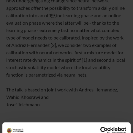
now undergoing a big change since neural network
approaches offer the possibility to transform a daily online
calibration into an offline learning phase and an online
evaluation phase where the latter will be - thanks to the
learning phase - extremely fast no matter what complex
type of model needs to be calibrated. Inspired by the work
of Andrez Hernandez [2], we consider two examples of
calibration with neural networks: first a mixture model for
interest rate dynamics in the spirit of [1] and second a local
stochastic volatility model where the local volatility
function is parametrized via neural nets.
The talk is based on joint work with Andres Hernandez,
Wahid Khosrawi and
Josef Teichmann.
[1] D. Brigo and F. Mercurio. Lognormal-mixture dynamics