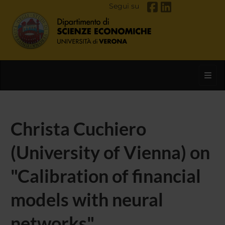
Segui su
Toggl
Christa Cuchiero
(University of Vienna) on
"Calibration of financial
models with neural
networks"