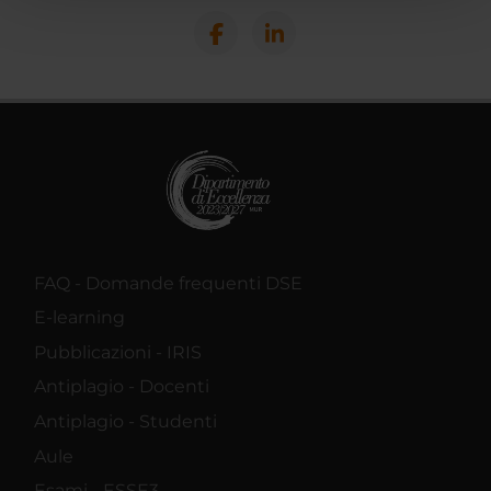
pubblicità e social media, i quali potrebbero combinarle
con altre informazioni che hai fornito loro o che hanno
raccolto dal tuo utilizzo dei loro servizi.
FAQ - Domande frequenti DSE
E-learning
Pubblicazioni - IRIS
Antiplagio - Docenti
Antiplagio - Studenti
Aule
Esami - ESSE3