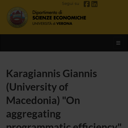
Segui su
Toggl
Karagiannis Giannis
(University of
Macedonia) "On
aggregating
programmatic efficiency"