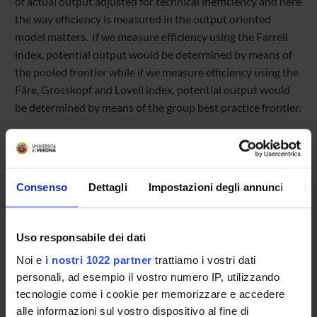
of actual output adjusted for technical inefficiency and here
the way efficiency is measured in the output oriented
model matters. If we measure efficiency using the Farrell
index, potential output would be determined by means of
the pooled frontier while if we measure efficiency using the
Färe, Grosskopf and Lovell index, potential output would
be determined by means of the group best practice frontier.
Referente
Consenso
Dettagli
Impostazioni degli annunci
In
Angelo Zago
Referente esterno
Uso responsabile dei dati
Data pubblicazione
12 settembre 2017
Noi e
i nostri 1022 partner
trattiamo i vostri dati
personali, ad esempio il vostro numero IP, utilizzando
tecnologie come i cookie per memorizzare e accedere
alle informazioni sul vostro dispositivo al fine di