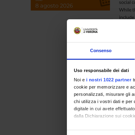
social 
8 agosto 2026
While t
include 
charact
Switzerl
couple i
Consenso
Our det
contagi
depende
Uso responsabile dei dati
adoptio
Noi e
i nostri 1022 partner
t
influen
cookie per memorizzare e acce
buildin
personalizzati, misurare gli an
learnin
chi utilizza i vostri dati e pe
mechani
digitale in cui avete effettua
dalla Dichiarazione sui cookie
Con il tuo consenso, vorrem
Selezione