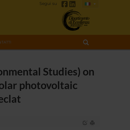
Segui su
TATTI
ronmental Studies) on
olar photovoltaic
eclat