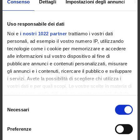
immigration leads to more socio-economically segregated
Consenso
Dettagli
Impostazioni degli annunci
In
neighborhoods. This conclusion can have important
implications for the ethnically based tipping point
Uso responsabile dei dati
literature.
Noi e
i nostri 1022 partner
trattiamo i vostri dati
personali, ad esempio il vostro numero IP, utilizzando
tecnologie come i cookie per memorizzare e accedere
alle informazioni sul vostro dispositivo al fine di
Referente
Eugenio Peluso
pubblicare annunci e contenuti personalizzati, misurare
gli annunci e i contenuti, ricercare il pubblico e sviluppare
Referente esterno
i servizi. Avete la possibilità di scegliere chi utilizza i
Data pubblicazione
vostri dati e per quali scopi. Le vostre scelte in materia di
31 maggio 2017
privacy sono applicabili solo su questa proprietà digitale
in cui avete effettuato le vostre scelte. È possibile
Selezione
modificare o revocare il proprio consenso in qualsiasi
Necessari
del
momento dalla Dichiarazione sui cookie o facendo clic
consenso
sull'icona di attivazione della privacy.
OFFERTA FORMATIVA
Preferenze
CORSI DI STUDIO
Con il tuo consenso, vorremmo anche: