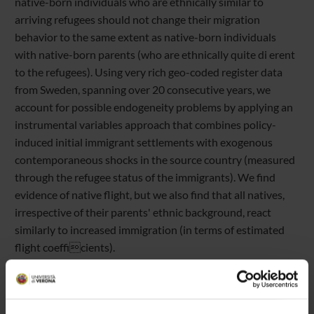
native-born individuals who are ethnically similar to
arriving refugees should not change their migration
behavior to the same extent as native-born individuals
with native-born parents (who are ethnically quite di erent
to the refugees). Using very rich geo-coded register data
from Sweden, spanning over 20 consecutive years, we
account for possible endogeneity problems by applying an
instrumental variables approach that combines policy-
induced initial immigrant settlements with exogenous
contemporaneous shocks in the source country (measured
through the refugee status of the immigrants). We find
evidence of native flight, but we also find that all natives,
irrespective of their parents' ethnic background, react
similarly to increased immigration (in terms of estimated
flight coefficients).
Our results therefore indicate that preference for ethnically
homogeneous neighborhoods is not the dominant channel
creating flight. Instead our estimates indicate that