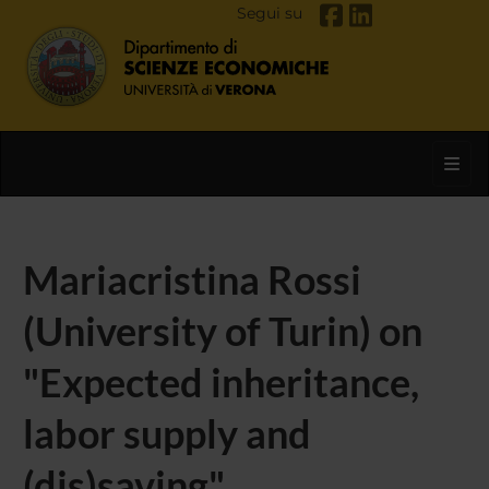
Segui su
Toggl
Mariacristina Rossi
(University of Turin) on
"Expected inheritance,
labor supply and
(dis)saving"