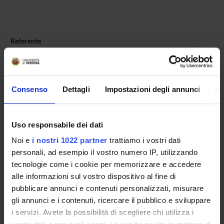
Referente
Giam Pietro Cipriani
Referente esterno
Data pubblicazione
Consenso
Dettagli
Impostazioni degli annunci
In
17 aprile 2016
Uso responsabile dei dati
Noi e
i nostri 1022 partner
trattiamo i vostri dati
OFFERTA FORMATIVA
personali, ad esempio il vostro numero IP, utilizzando
tecnologie come i cookie per memorizzare e accedere
CORSI DI STUDIO
alle informazioni sul vostro dispositivo al fine di
pubblicare annunci e contenuti personalizzati, misurare
DOTTORATI, MASTER E FORMAZIONE SUPERIORE
gli annunci e i contenuti, ricercare il pubblico e sviluppare
i servizi. Avete la possibilità di scegliere chi utilizza i
Contatti