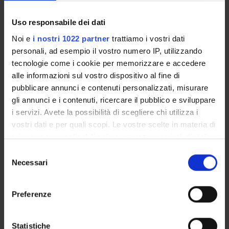
quantify these effects along several dimensions.
Uso responsabile dei dati
Noi e
i nostri 1022 partner
trattiamo i vostri dati
personali, ad esempio il vostro numero IP, utilizzando
Referente
tecnologie come i cookie per memorizzare e accedere
Roberto Reno'
alle informazioni sul vostro dispositivo al fine di
Referente esterno
pubblicare annunci e contenuti personalizzati, misurare
gli annunci e i contenuti, ricercare il pubblico e sviluppare
Data pubblicazione
14 marzo 2016
i servizi. Avete la possibilità di scegliere chi utilizza i
vostri dati e per quali scopi. Le vostre scelte in materia di
privacy sono applicabili solo su questa proprietà digitale
in cui avete effettuato le vostre scelte. È possibile
Selezione
modificare o revocare il proprio consenso in qualsiasi
Necessari
del
OFFERTA FORMATIVA
momento dalla Dichiarazione sui cookie o facendo clic
consenso
sull'icona di attivazione della privacy.
CORSI DI STUDIO
Preferenze
Con il tuo consenso, vorremmo anche:
DOTTORATI, MASTER E FORMAZIONE SUPERIORE
raccogliere informazioni sulla tua posizione
Statistiche