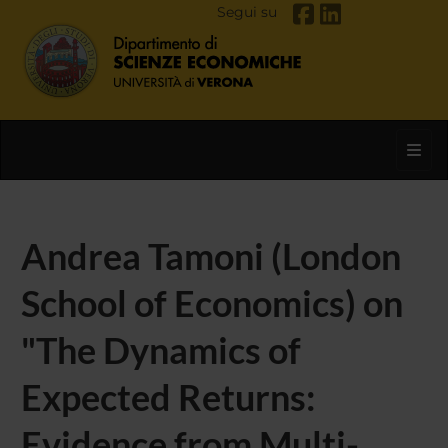
Segui su
Toggl
Andrea Tamoni (London
School of Economics) on
"The Dynamics of
Expected Returns:
Evidence from Multi-