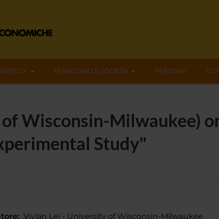
IDATTICA
TERRITORIO E SOCIETÀ
PERSONE
CON
ty of Wisconsin-Milwaukee) o
Experimental Study"
tore:
Vivian Lei - University of Wisconsin-Milwaukee