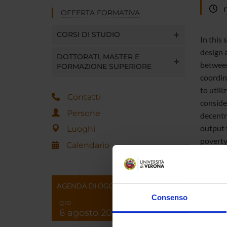
me
OFFERTA FORMATIVA
CORSI DI STUDIO
In this
design 
DOTTORATI, MASTER E
between
FORMAZIONE SUPERIORE
coordin
to utili
Contatti
conside
Persone
decentr
output 
Luoghi
poverty 
Calendario
heterog
success
AGENDA DI OGGI
Consenso
gio
6 agosto 2026