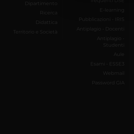
frequenti DSE
che hanno raccolto dal tuo uti
Dipartimento
E-learning
Ricerca
Pubblicazioni - IRIS
Didattica
Antiplagio - Docenti
Territorio e Società
Antiplagio -
Studenti
Aule
Esami - ESSE3
Webmail
Password GIA