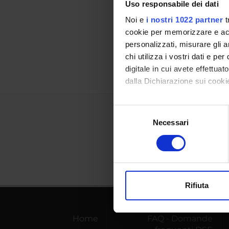
Uso responsabile dei dati
Referen
Noi e
i nostri 1022 partner
t
Referen
cookie per memorizzare e acce
personalizzati, misurare gli an
Data pu
chi utilizza i vostri dati e pe
digitale in cui avete effettua
dalla Dichiarazione sui cookie
Con il tuo consenso, vorrem
Selezione
raccogliere informazi
Necessari
del
Identificare il tuo di
consenso
digitali).
Approfondisci come vengono el
modificare o ritirare il tuo 
Rifiuta
Utilizziamo i cookie per perso
nostro traffico. Condividiamo 
Home
FAQ - Domande
di analisi dei dati web, pubbl