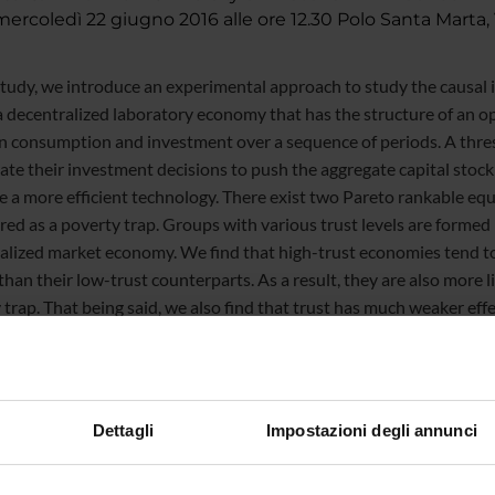
rcoledì 22 giugno 2016 alle ore 12.30 Polo Santa Marta, 
 study, we introduce an experimental approach to study the causa
a decentralized laboratory economy that has the structure of an o
 consumption and investment over a sequence of periods. A thres
ate their investment decisions to push the aggregate capital sto
ze a more efficient technology. There exist two Pareto rankable equ
red as a poverty trap. Groups with various trust levels are formed 
alized market economy. We find that high-trust economies tend 
than their low-trust counterparts. As a result, they are also more 
trap. That being said, we also find that trust has much weaker effe
eneous impact of trust suggests that formal institutions and pol
 in least developed economies.
Dettagli
Impostazioni degli annunci