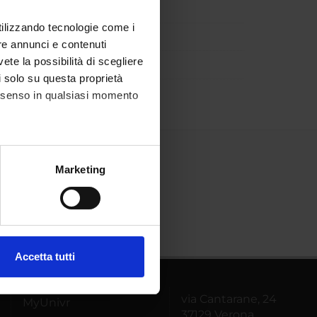
utilizzando tecnologie come i
re annunci e contenuti
vete la possibilità di scegliere
li solo su questa proprietà
consenso in qualsiasi momento
alche metro,
Marketing
e specifiche (impronte
ezione dettagli
. Puoi
Accetta tutti
l media e per analizzare il
ostri partner che si occupano
via Cantarane, 24
MyUnivr
azioni che hai fornito loro o
37129 Verona