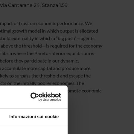
Via Cantarane 24, Stanza 1.59
l impact of trust on economic performance. We
ptimal growth model in which output is allocated
hold externality in which a “big push”―agents
ck above the threshold―is required for the economy
ilibria where the Pareto-inferior equilibrium is
before they participate in our dynamic,
to accumulate more capital and produce more
likely to surpass the threshold and escape the
cts on the initially poorer economies. The
icies would be needed to further promote economic
Informazioni sui cookie