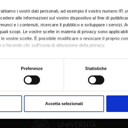
te
Roberto Ricciuti
rattiamo i vostri dati personali, ad esempio il vostro numero IP, 
te esterno
dere alle informazioni sul vostro dispositivo al fine di pubblica
nunci e i contenuti, ricercare il pubblico e sviluppare i servizi. A
bblicazione
7 gennaio 2016
r quali scopi. Le vostre scelte in materia di privacy sono applicabi
to le vostre scelte. È possibile modificare o revocare il proprio 
 o facendo clic sull'icona di attivazione della privacy.
mo anche:
Condividi
oni sulla tua posizione geografica, con un'approssimazione di qu
Preferenze
Statistiche
spositivo, scansionandolo attivamente alla ricerca di caratteristich
aborati i tuoi dati personali e imposta le tue preferenze nella
s
consenso in qualsiasi momento dalla Dichiarazione sui cookie.
Accetta selezionati
nalizzare contenuti ed annunci, per fornire funzionalità dei socia
inoltre informazioni sul modo in cui utilizzi il nostro sito con i n
icità e social media, i quali potrebbero combinarle con altre inform