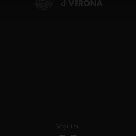
lizzo dei loro servizi.
Segui su