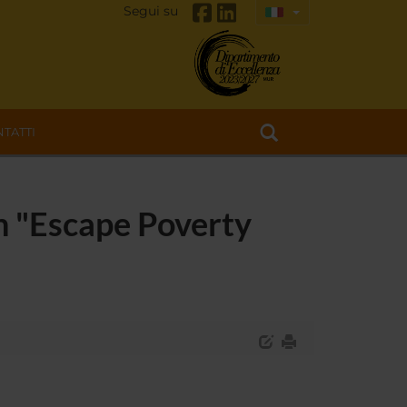
Segui su
TATTI
n "Escape Poverty