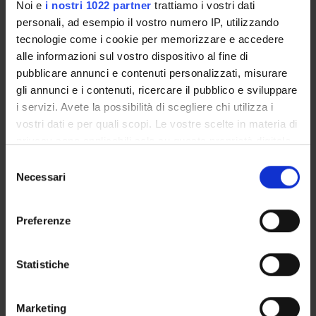
Roberto Ricciuti
Noi e
i nostri 1022 partner
trattiamo i vostri dati
personali, ad esempio il vostro numero IP, utilizzando
Referente esterno
tecnologie come i cookie per memorizzare e accedere
Data pubblicazione
alle informazioni sul vostro dispositivo al fine di
14 dicembre 2015
pubblicare annunci e contenuti personalizzati, misurare
gli annunci e i contenuti, ricercare il pubblico e sviluppare
i servizi. Avete la possibilità di scegliere chi utilizza i
vostri dati e per quali scopi. Le vostre scelte in materia di
privacy sono applicabili solo su questa proprietà digitale
OFFERTA FORMATIVA
in cui avete effettuato le vostre scelte. È possibile
Selezione
CORSI DI STUDIO
modificare o revocare il proprio consenso in qualsiasi
Necessari
del
momento dalla Dichiarazione sui cookie o facendo clic
consenso
DOTTORATI, MASTER E FORMAZIONE SUPERIORE
sull'icona di attivazione della privacy.
Preferenze
Contatti
Con il tuo consenso, vorremmo anche:
Persone
raccogliere informazioni sulla tua posizione
Statistiche
geografica, con un'approssimazione di qualche
Luoghi
metro,
Calendario
Marketing
Identificare il tuo dispositivo, scansionandolo