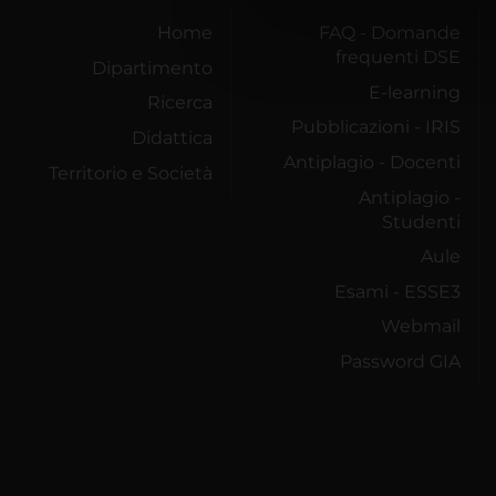
di analisi dei dati web, pubbl
Home
FAQ - Domande
che hanno raccolto dal tuo uti
frequenti DSE
Dipartimento
E-learning
Ricerca
Pubblicazioni - IRIS
Didattica
Antiplagio - Docenti
Territorio e Società
Antiplagio -
Studenti
Aule
Esami - ESSE3
Webmail
Password GIA