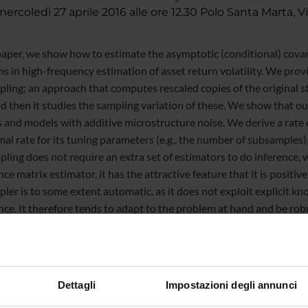
rcoledì 27 aprile 2016 alle ore 12.30 Polo Santa Marta, V
 paper, we show how to estimate the asymptotic (conditional) covar
 in high-frequency estimation of asset return volatility. We provid
ling; an approach that computes rescaled copies of the original st
d then it studies the sampling variation of these. We show that our
 and models with additive microstructure noise. We derive a rate o
mal rate for its tuning parameters (e.g., the number of subsamples)
ling does not require an extra set of estimators to do inference, w
ce matrix estimator, it has the attractive feature that it is positi
ler is to some extent automatic, as it does not exploit explicit k
nce. It therefore tends to adapt to the problem at hand and be robu
 this paper facilitates assessment of the sampling errors inherent 
ht the finite sample properties of the subsampler in a Monte Carlo 
ates its use to draw feasible inference about volatility in financi
Dettagli
Impostazioni degli annunci