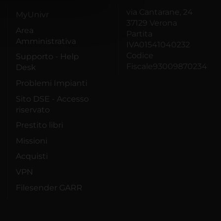
azioni che hai fornito loro o
via Cantarane, 24
MyUnivr
37129 Verona
Area
Partita
Amministrativa
IVA01541040232
Codice
Supporto - Help
Fiscale93009870234
Desk
Problemi Impianti
Sito DSE - Accesso
riservato
Prestito libri
Missioni
Acquisti
VPN
Filesender GARR