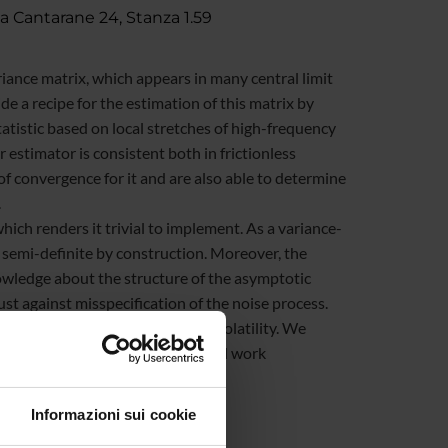
ia Cantarane 24, Stanza 1.59
iance matrix, which appears in many central limit
e a recipe for the estimation of this matrix by
atistic based on local stretches of high-frequency
 estimator is consistent both in frictionless
f convergence for it and are also able to determine
.
hich renders it trivial to implement. As a variance-
ve semi-definite by construction. Moreover, the
nowledge about the structure of the asymptotic
st against misspecification of the noise process.
in high-frequency estimation of volatility. We
study, while some initial empirical work
al markets.
Informazioni sui cookie