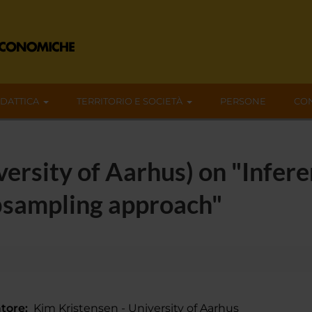
IDATTICA
TERRITORIO E SOCIETÀ
PERSONE
CON
ersity of Aarhus) on "Infere
bsampling approach"
tore:
Kim Kristensen - University of Aarhus