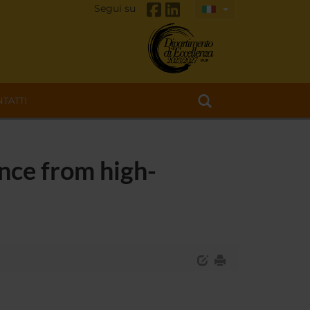
Segui su
TATTI
nce from high-