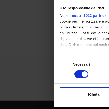
Uso responsabile dei dati
Referen
Noi e
i nostri 1022 partner
t
cookie per memorizzare e acce
Referen
personalizzati, misurare gli an
chi utilizza i vostri dati e pe
Data pu
digitale in cui avete effettua
dalla Dichiarazione sui cookie
Con il tuo consenso, vorrem
Selezione
raccogliere informazi
Necessari
del
Identificare il tuo di
consenso
digitali).
Approfondisci come vengono el
modificare o ritirare il tuo 
Rifiuta
Utilizziamo i cookie per perso
nostro traffico. Condividiamo 