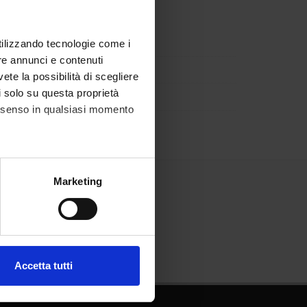
utilizzando tecnologie come i
re annunci e contenuti
vete la possibilità di scegliere
li solo su questa proprietà
consenso in qualsiasi momento
alche metro,
Marketing
e specifiche (impronte
ezione dettagli
. Puoi
Accetta tutti
l media e per analizzare il
ostri partner che si occupano