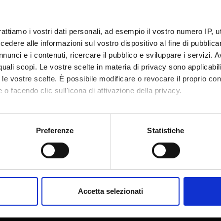
te
Roberto Reno'
rattiamo i vostri dati personali, ad esempio il vostro numero IP, 
dere alle informazioni sul vostro dispositivo al fine di pubblica
te esterno
nunci e i contenuti, ricercare il pubblico e sviluppare i servizi. A
r quali scopi. Le vostre scelte in materia di privacy sono applicabi
bblicazione
23 ottobre 2015
to le vostre scelte. È possibile modificare o revocare il proprio 
 o facendo clic sull'icona di attivazione della privacy.
mo anche:
oni sulla tua posizione geografica, con un'approssimazione di qu
Preferenze
Statistiche
spositivo, scansionandolo attivamente alla ricerca di caratteristich
Condividi
aborati i tuoi dati personali e imposta le tue preferenze nella
s
consenso in qualsiasi momento dalla Dichiarazione sui cookie.
Accetta selezionati
nalizzare contenuti ed annunci, per fornire funzionalità dei socia
inoltre informazioni sul modo in cui utilizzi il nostro sito con i n