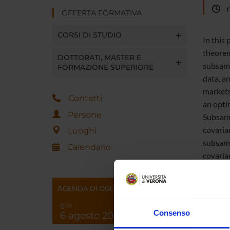
me
OFFERTA FORMATIVA
CORSI DI STUDIO
In this
theorems
DOTTORATI, MASTER E
subsamp
FORMAZIONE SUPERIORE
data, an
markets
Contatti
an opti
Persone
Subsamp
covarian
Luoghi
subsamp
Calendario
covaria
As such,
highlig
AGENDA DI OGGI
demonstr
gio
Consenso
6 agosto 2026