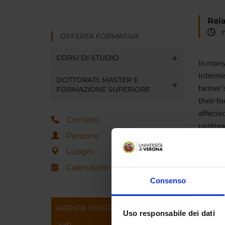
Rela
me
OFFERTA FORMATIVA
CORSI DI STUDIO
In many
interme
DOTTORATI, MASTER E
farmer’
FORMAZIONE SUPERIORE
their fo
affected
Contatti
upstrea
Persone
Luoghi
Calendario
Referen
Consenso
Referen
AGENDA DI OGGI
Uso responsabile dei dati
Data pu
sab