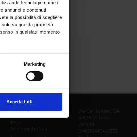
utilizzando tecnologie come i
re annunci e contenuti
vete la possibilità di scegliere
li solo su questa proprietà
consenso in qualsiasi momento
alche metro,
Marketing
e specifiche (impronte
ezione dettagli
. Puoi
Accetta tutti
l media e per analizzare il
via Cantarane, 24
MyUnivr
ostri partner che si occupano
37129 Verona
Area
azioni che hai fornito loro o
Partita
Amministrativa
IVA01541040232