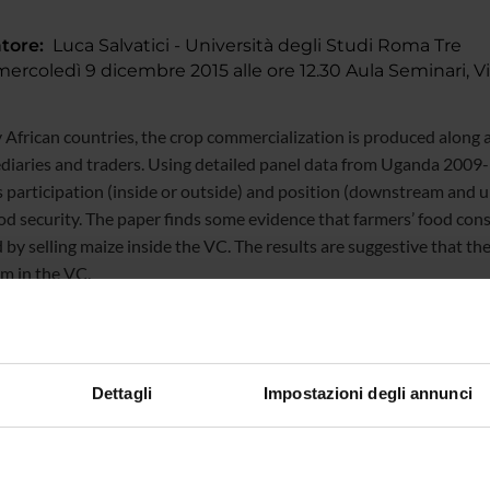
tore:
Luca Salvatici - Università degli Studi Roma Tre
rcoledì 9 dicembre 2015 alle ore 12.30 Aula Seminari, V
 African countries, the crop commercialization is produced along 
diaries and traders. Using detailed panel data from Uganda 2009-
s participation (inside or outside) and position (downstream and u
od security. The paper finds some evidence that farmers’ food consu
 by selling maize inside the VC. The results are suggestive that the
m in the VC.
te
Angelo Zago
Dettagli
Impostazioni degli annunci
te esterno
bblicazione
31 agosto 2015