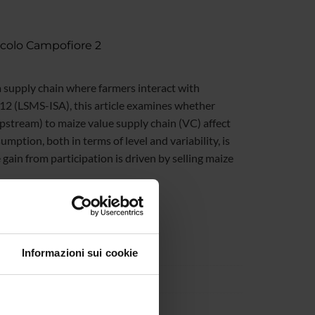
icolo Campofiore 2
a supply chain where farmers interact with
12 (LSMS-ISA), this article examines whether
pstream) to maize value supply chain (VC) affect
mption, both in terms of level and variability, is
 gain from participation is driven by selling maize
Informazioni sui cookie