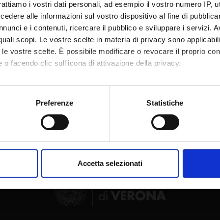
rattiamo i vostri dati personali, ad esempio il vostro numero IP, 
dere alle informazioni sul vostro dispositivo al fine di pubblica
nunci e i contenuti, ricercare il pubblico e sviluppare i servizi. A
r quali scopi. Le vostre scelte in materia di privacy sono applicabi
to le vostre scelte. È possibile modificare o revocare il proprio 
 o facendo clic sull'icona di attivazione della privacy.
Condividi
mo anche:
oni sulla tua posizione geografica, con un'approssimazione di qu
Preferenze
Statistiche
spositivo, scansionandolo attivamente alla ricerca di caratteristich
aborati i tuoi dati personali e imposta le tue preferenze nella
s
consenso in qualsiasi momento dalla Dichiarazione sui cookie.
Accetta selezionati
nalizzare contenuti ed annunci, per fornire funzionalità dei socia
inoltre informazioni sul modo in cui utilizzi il nostro sito con i n
icità e social media, i quali potrebbero combinarle con altre inform
lizzo dei loro servizi.