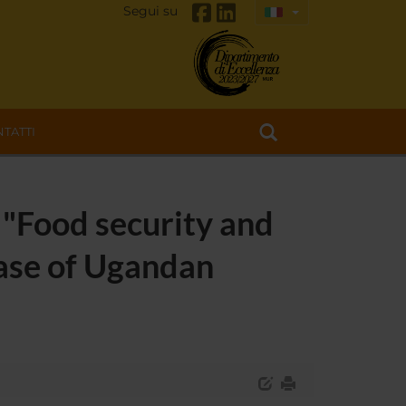
Segui su
TATTI
n "Food security and
case of Ugandan