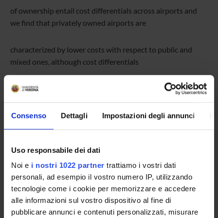
of ownership entail cost differentials across airports and
we find that privately owned airports are
characterized by lower costs with respect to public and
mixed ones, although cost differentials
shrank over time as public and mixed airports improved
their rate of cost reduction. Main results
Consenso
Dettagli
Impostazioni degli annunci
In
are robust to unobserved heterogeneity at the airport or
market level and to possible endogeneity
Uso responsabile dei dati
Noi e
i nostri 1022 partner
trattiamo i vostri dati
biases. Possible regulatory and policy implications of these
personali, ad esempio il vostro numero IP, utilizzando
results are also discussed.
tecnologie come i cookie per memorizzare e accedere
alle informazioni sul vostro dispositivo al fine di
pubblicare annunci e contenuti personalizzati, misurare