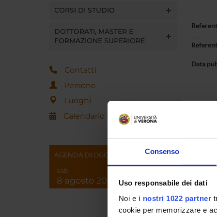
CORSI DI STUDIO
Referen
DOTTORATI, MASTER E
FORMAZIONE SUPERIORE
Referen
Data pu
Contatti
Persone
Luoghi
Calendario
Consenso
AGENDA DI OGGI
sab
8 agosto 2026
Uso responsabile dei dati
Noi e
i nostri 1022 partner
t
cookie per memorizzare e acce