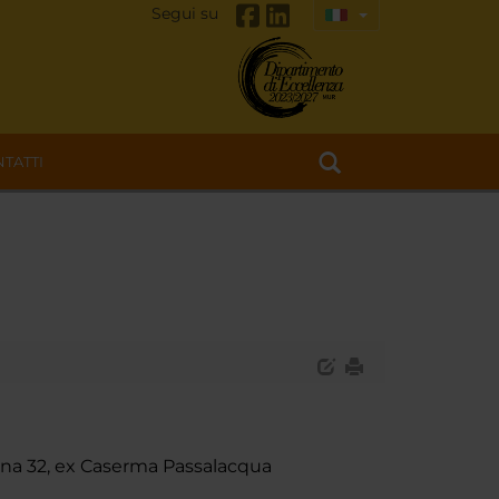
Segui su
TATTI
zina 32, ex Caserma Passalacqua