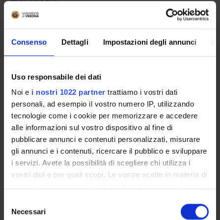
Consenso
Dettagli
Impostazioni degli annunci
In
OFFERTA FORMATIVA
CORSI DI STUDIO
Uso responsabile dei dati
Noi e
i nostri 1022 partner
trattiamo i vostri dati
DOTTORATI, MASTER E FORMAZIONE SUPERIORE
personali, ad esempio il vostro numero IP, utilizzando
tecnologie come i cookie per memorizzare e accedere
Contatti
alle informazioni sul vostro dispositivo al fine di
Persone
pubblicare annunci e contenuti personalizzati, misurare
gli annunci e i contenuti, ricercare il pubblico e sviluppare
Luoghi
i servizi. Avete la possibilità di scegliere chi utilizza i
Calendario
vostri dati e per quali scopi. Le vostre scelte in materia di
privacy sono applicabili solo su questa proprietà digitale
in cui avete effettuato le vostre scelte. È possibile
Selezione
modificare o revocare il proprio consenso in qualsiasi
Necessari
del