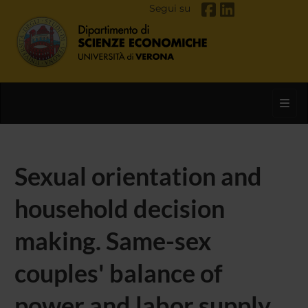
Segui su
Toggl
Sexual orientation and
household decision
making. Same-sex
couples' balance of
power and labor supply