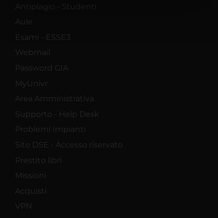
Antiplagio - Studenti
nostri partner che si occupano di analisi dei dati web,
pubblicità e social media, i quali potrebbero combinarle
Aule
con altre informazioni che hai fornito loro o che hanno
Esami - ESSE3
raccolto dal tuo utilizzo dei loro servizi.
Webmail
Password GIA
MyUnivr
Area Amministrativa
Supporto - Help Desk
Problemi Impianti
Sito DSE - Accesso riservato
Prestito libri
Missioni
Acquisti
VPN