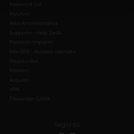
pubblicità e social media, i quali potrebbero combinarle
Password GIA
con altre informazioni che hai fornito loro o che hanno
MyUnivr
raccolto dal tuo utilizzo dei loro servizi.
Area Amministrativa
Supporto - Help Desk
Problemi Impianti
Sito DSE - Accesso riservato
Prestito libri
Missioni
Acquisti
VPN
Filesender GARR
Segui su