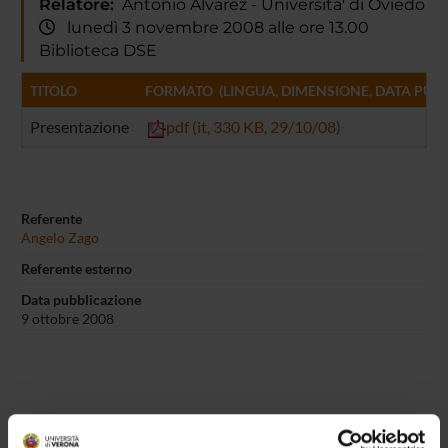
Relatore:
Antonio Alvarez - Universita' di Oviedo
lunedì 3 novembre 2008 alle ore 13.00
Biblioteca DSE
TITOLO
FORMATO (LINGUA, DIMENSIONE, DATA PUBB
Presentazione
pdf (it, 330 KB, 29/10/08)
Referente
Angelo Zago
Referente esterno
Data pubblicazione
9 ottobre 2008
OFFERTA FORMATIVA