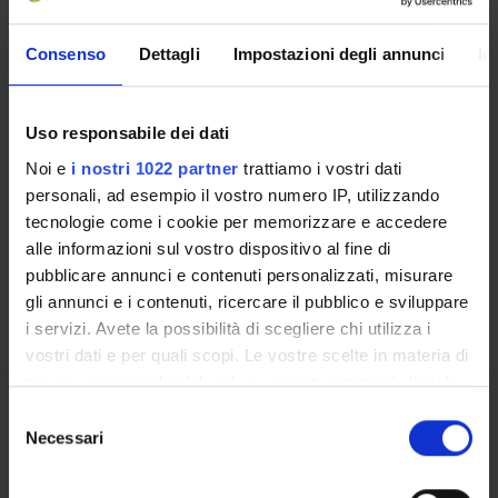
CORSI DI STUDIO
Consenso
Dettagli
Impostazioni degli annunci
In
DOTTORATI, MASTER E FORMAZIONE SUPERIORE
Uso responsabile dei dati
Contatti
Noi e
i nostri 1022 partner
trattiamo i vostri dati
Persone
personali, ad esempio il vostro numero IP, utilizzando
Luoghi
tecnologie come i cookie per memorizzare e accedere
Calendario
alle informazioni sul vostro dispositivo al fine di
pubblicare annunci e contenuti personalizzati, misurare
gli annunci e i contenuti, ricercare il pubblico e sviluppare
i servizi. Avete la possibilità di scegliere chi utilizza i
vostri dati e per quali scopi. Le vostre scelte in materia di
privacy sono applicabili solo su questa proprietà digitale
in cui avete effettuato le vostre scelte. È possibile
Selezione
Condividi
modificare o revocare il proprio consenso in qualsiasi
Necessari
del
momento dalla Dichiarazione sui cookie o facendo clic
consenso
sull'icona di attivazione della privacy.