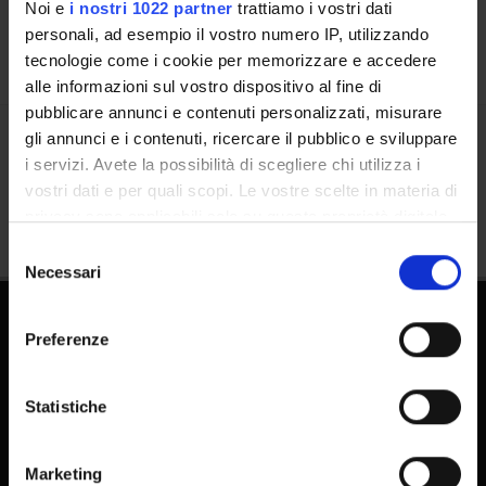
Noi e
i nostri 1022 partner
trattiamo i vostri dati
personali, ad esempio il vostro numero IP, utilizzando
tecnologie come i cookie per memorizzare e accedere
alle informazioni sul vostro dispositivo al fine di
pubblicare annunci e contenuti personalizzati, misurare
gli annunci e i contenuti, ricercare il pubblico e sviluppare
Condividi
i servizi. Avete la possibilità di scegliere chi utilizza i
vostri dati e per quali scopi. Le vostre scelte in materia di
privacy sono applicabili solo su questa proprietà digitale
in cui avete effettuato le vostre scelte. È possibile
Selezione
modificare o revocare il proprio consenso in qualsiasi
Necessari
del
momento dalla Dichiarazione sui cookie o facendo clic
consenso
sull'icona di attivazione della privacy.
Preferenze
Con il tuo consenso, vorremmo anche:
raccogliere informazioni sulla tua posizione
Statistiche
geografica, con un'approssimazione di qualche
metro,
FAQ - Domande frequenti DSE
Marketing
Identificare il tuo dispositivo, scansionandolo