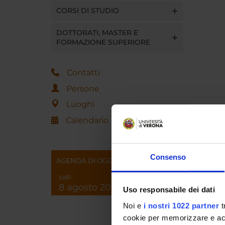
CORSI DI STUDIO
DOTTORATI, MASTER E
FORMAZIONE SUPERIORE
Contatti
Persone
Luoghi
Calendario
Consenso
AGENDA DI OGGI
sab
8 agosto 2026
Uso responsabile dei dati
Noi e
i nostri 1022 partner
t
cookie per memorizzare e acce