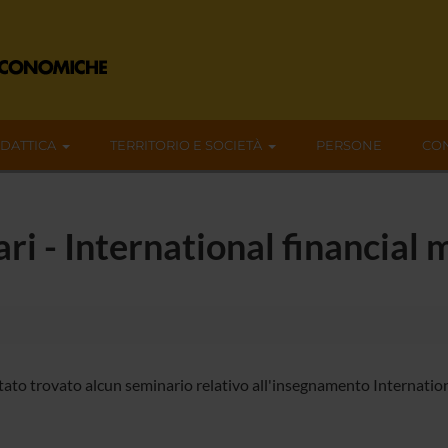
IDATTICA
TERRITORIO E SOCIETÀ
PERSONE
CON
ari - International financial
tato trovato alcun seminario relativo all'insegnamento Internation