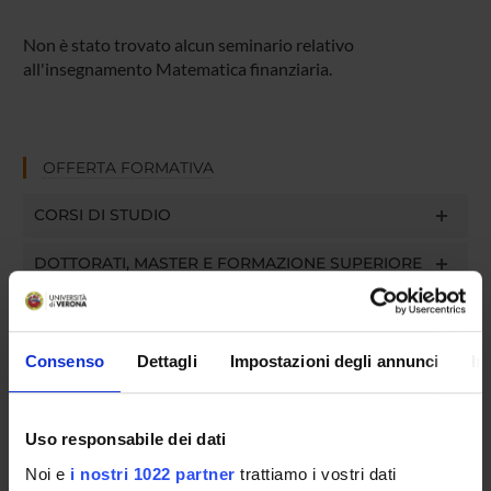
Non è stato trovato alcun seminario relativo
all'insegnamento Matematica finanziaria.
OFFERTA FORMATIVA
CORSI DI STUDIO
DOTTORATI, MASTER E FORMAZIONE SUPERIORE
Contatti
Persone
Consenso
Dettagli
Impostazioni degli annunci
In
Luoghi
Calendario
Uso responsabile dei dati
Noi e
i nostri 1022 partner
trattiamo i vostri dati