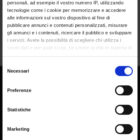
personali, ad esempio il vostro numero IP, utilizzando
tecnologie come i cookie per memorizzare e accedere
alle informazioni sul vostro dispositivo al fine di
pubblicare annunci e contenuti personalizzati, misurare
Condividi
gli annunci e i contenuti, ricercare il pubblico e sviluppare
i servizi. Avete la possibilità di scegliere chi utilizza i
vostri dati e per quali scopi. Le vostre scelte in materia di
privacy sono applicabili solo su questa proprietà digitale
in cui avete effettuato le vostre scelte. È possibile
Selezione
modificare o revocare il proprio consenso in qualsiasi
Necessari
del
momento dalla Dichiarazione sui cookie o facendo clic
consenso
sull'icona di attivazione della privacy.
Preferenze
Con il tuo consenso, vorremmo anche:
raccogliere informazioni sulla tua posizione
Statistiche
geografica, con un'approssimazione di qualche
FAQ - Domande frequenti DSE
metro,
E-learning
Marketing
Identificare il tuo dispositivo, scansionandolo
Pubblicazioni - IRIS
attivamente alla ricerca di caratteristiche specifiche