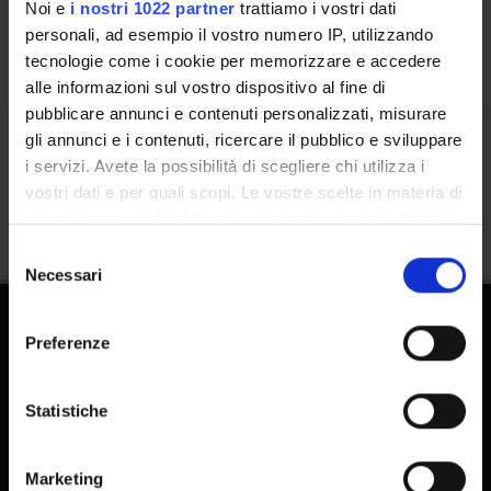
Noi e
i nostri 1022 partner
trattiamo i vostri dati
personali, ad esempio il vostro numero IP, utilizzando
tecnologie come i cookie per memorizzare e accedere
alle informazioni sul vostro dispositivo al fine di
pubblicare annunci e contenuti personalizzati, misurare
gli annunci e i contenuti, ricercare il pubblico e sviluppare
Condividi
i servizi. Avete la possibilità di scegliere chi utilizza i
vostri dati e per quali scopi. Le vostre scelte in materia di
privacy sono applicabili solo su questa proprietà digitale
in cui avete effettuato le vostre scelte. È possibile
Selezione
modificare o revocare il proprio consenso in qualsiasi
Necessari
del
momento dalla Dichiarazione sui cookie o facendo clic
consenso
sull'icona di attivazione della privacy.
Preferenze
Con il tuo consenso, vorremmo anche:
raccogliere informazioni sulla tua posizione
Statistiche
geografica, con un'approssimazione di qualche
metro,
FAQ - Domande frequenti DSE
Marketing
Identificare il tuo dispositivo, scansionandolo