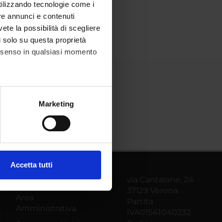
utilizzando tecnologie come i
re annunci e contenuti
vete la possibilità di scegliere
li solo su questa proprietà
consenso in qualsiasi momento
alche metro,
Marketing
e specifiche (impronte
ezione dettagli
. Puoi
Accetta tutti
l media e per analizzare il
via Cantarane, 24
MyUnivr
ostri partner che si occupano
37129 Verona
Area
azioni che hai fornito loro o
Partita
Amministrativa
IVA01541040232