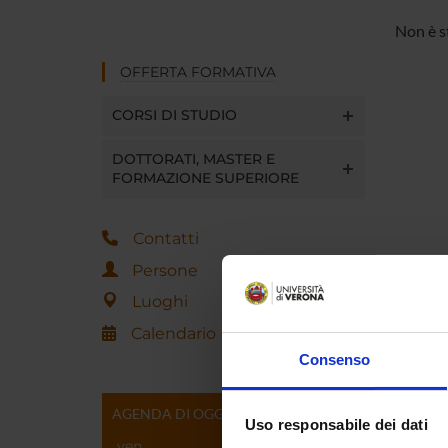
Non è s
OFFERTA FORMATIVA
CORSI DI STUDIO
DOTTORATI, MASTER E
FORMAZIONE SUPERIORE
Contatti
Persone
Luoghi
Calendario
Consenso
AGENDA DI OGGI
Uso responsabile dei dati
ven