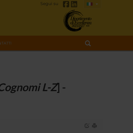
Segui su
TATTI
Cognomi L-Z
] -