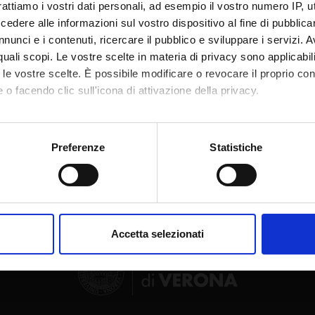
rattiamo i vostri dati personali, ad esempio il vostro numero IP, 
dere alle informazioni sul vostro dispositivo al fine di pubblica
nunci e i contenuti, ricercare il pubblico e sviluppare i servizi. A
r quali scopi. Le vostre scelte in materia di privacy sono applicabi
to le vostre scelte. È possibile modificare o revocare il proprio 
 o facendo clic sull'icona di attivazione della privacy.
Condividi
mo anche:
oni sulla tua posizione geografica, con un'approssimazione di qu
Preferenze
Statistiche
spositivo, scansionandolo attivamente alla ricerca di caratteristich
aborati i tuoi dati personali e imposta le tue preferenze nella
s
consenso in qualsiasi momento dalla Dichiarazione sui cookie.
Accetta selezionati
nalizzare contenuti ed annunci, per fornire funzionalità dei socia
inoltre informazioni sul modo in cui utilizzi il nostro sito con i n
icità e social media, i quali potrebbero combinarle con altre inform
lizzo dei loro servizi.