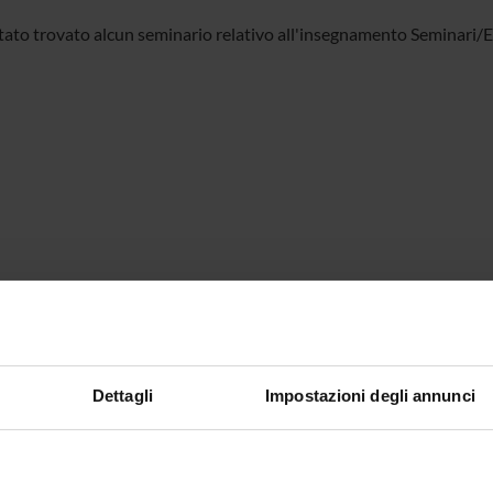
tato trovato alcun seminario relativo all'insegnamento Seminari/Es
Dettagli
Impostazioni degli annunci