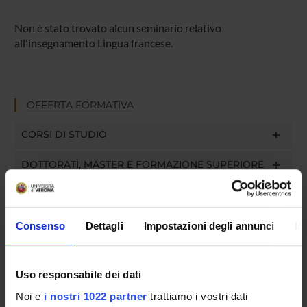
Non è stato trovato alcun seminario relativo
all'insegnamento Lingua francese.
OFFERTA FORMATIVA
CORSI DI STUDIO
DOTTORATI, MASTER E FORMAZIONE SUPERIORE
Contatti
Persone
Consenso
Dettagli
Impostazioni degli annunci
In
Luoghi
Calendario
Uso responsabile dei dati
Noi e
i nostri 1022 partner
trattiamo i vostri dati