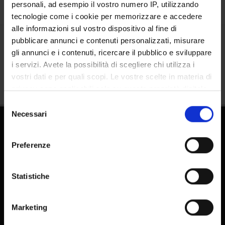
personali, ad esempio il vostro numero IP, utilizzando
tecnologie come i cookie per memorizzare e accedere
alle informazioni sul vostro dispositivo al fine di
pubblicare annunci e contenuti personalizzati, misurare
Condividi
gli annunci e i contenuti, ricercare il pubblico e sviluppare
i servizi. Avete la possibilità di scegliere chi utilizza i
vostri dati e per quali scopi. Le vostre scelte in materia di
privacy sono applicabili solo su questa proprietà digitale
in cui avete effettuato le vostre scelte. È possibile
Selezione
modificare o revocare il proprio consenso in qualsiasi
Necessari
del
momento dalla Dichiarazione sui cookie o facendo clic
consenso
sull'icona di attivazione della privacy.
Preferenze
Con il tuo consenso, vorremmo anche:
raccogliere informazioni sulla tua posizione
Statistiche
geografica, con un'approssimazione di qualche
FAQ - Domande frequenti DSE
metro,
E-learning
Marketing
Identificare il tuo dispositivo, scansionandolo
Pubblicazioni - IRIS
attivamente alla ricerca di caratteristiche specifiche