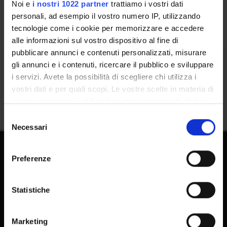
Noi e
i nostri 1022 partner
trattiamo i vostri dati
personali, ad esempio il vostro numero IP, utilizzando
tecnologie come i cookie per memorizzare e accedere
alle informazioni sul vostro dispositivo al fine di
pubblicare annunci e contenuti personalizzati, misurare
gli annunci e i contenuti, ricercare il pubblico e sviluppare
Condividi
i servizi. Avete la possibilità di scegliere chi utilizza i
vostri dati e per quali scopi. Le vostre scelte in materia di
privacy sono applicabili solo su questa proprietà digitale
in cui avete effettuato le vostre scelte. È possibile
Selezione
modificare o revocare il proprio consenso in qualsiasi
Necessari
del
momento dalla Dichiarazione sui cookie o facendo clic
consenso
sull'icona di attivazione della privacy.
Preferenze
Con il tuo consenso, vorremmo anche:
raccogliere informazioni sulla tua posizione
Statistiche
geografica, con un'approssimazione di qualche
metro,
FAQ - Domande frequenti DSE
Marketing
Identificare il tuo dispositivo, scansionandolo