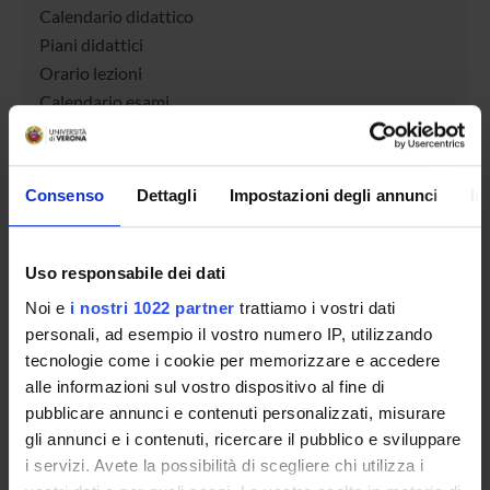
Calendario didattico
Piani didattici
Orario lezioni
Calendario esami
Bacheca avvisi
Proposte tesi e stage
Organi collegiali e di governo
Consenso
Dettagli
Impostazioni degli annunci
In
Docenti
Uso responsabile dei dati
OFFERTA FORMATIVA
Noi e
i nostri 1022 partner
trattiamo i vostri dati
CORSI DI STUDIO
personali, ad esempio il vostro numero IP, utilizzando
tecnologie come i cookie per memorizzare e accedere
DOTTORATI, MASTER E FORMAZIONE SUPERIORE
alle informazioni sul vostro dispositivo al fine di
pubblicare annunci e contenuti personalizzati, misurare
Contatti
gli annunci e i contenuti, ricercare il pubblico e sviluppare
i servizi. Avete la possibilità di scegliere chi utilizza i
Persone