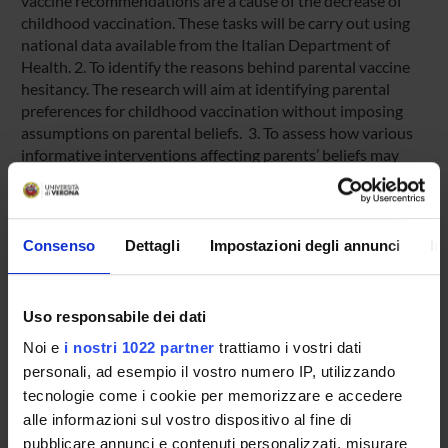
vaccine recommendations are a cause of the decrease of
childhood vaccination. These tasks will be carry out using
national data available from the Italian Department of
Health. 2. To identify the reasons behind parental vaccine
hesitancy. The research will aim at identifying parental
preferences for childhood vaccination without imposing
assumptions on parental beliefs. 3. To assess how various
informative interventions affecting parents’ beliefs may
increase vaccine acceptance.
PARTECIPANTI AL PROGETTO
Consenso
Dettagli
Impostazioni degli annunci
In
Martina Menon
Professore associato
Uso responsabile dei dati
Veronica Polin
Noi e
i nostri 1022 partner
trattiamo i vostri dati
Professore associato
personali, ad esempio il vostro numero IP, utilizzando
tecnologie come i cookie per memorizzare e accedere
Marcella Veronesi
alle informazioni sul vostro dispositivo al fine di
pubblicare annunci e contenuti personalizzati, misurare