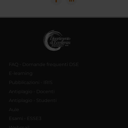
FAQ - Domande frequenti DSE
E-learning
Pubblicazioni - IRIS
Antiplagio - Docenti
Antiplagio - Studenti
Aule
Esami - ESSE3
Webmail