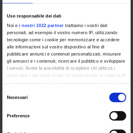
Professore ordinario
Uso responsabile dei dati
Noi e
i nostri 1022 partner
trattiamo i vostri dati
personali, ad esempio il vostro numero IP, utilizzando
ATTIVITÀ
tecnologie come i cookie per memorizzare e accedere
alle informazioni sul vostro dispositivo al fine di
AREE DI RICERCA
pubblicare annunci e contenuti personalizzati, misurare
gli annunci e i contenuti, ricercare il pubblico e sviluppare
DOTTORATI DI RICERCA
i servizi. Avete la possibilità di scegliere chi utilizza i
vostri dati e per quali scopi. Le vostre scelte in materia di
STRUTTURE
privacy sono applicabili solo su questa proprietà digitale
in cui avete effettuato le vostre scelte. È possibile
Selezione
BIBLIOTECHE
modificare o revocare il proprio consenso in qualsiasi
Necessari
del
momento dalla Dichiarazione sui cookie o facendo clic
CENTRI DI RICERCA
consenso
sull'icona di attivazione della privacy.
Preferenze
LABORATORI DI RICERCA
Con il tuo consenso, vorremmo anche:
SPIN OFF E AZIENDE