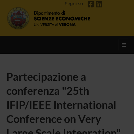
Segui su
Toggl
Partecipazione a
conferenza "25th
IFIP/IEEE International
Conference on Very
Large Scale Integration"