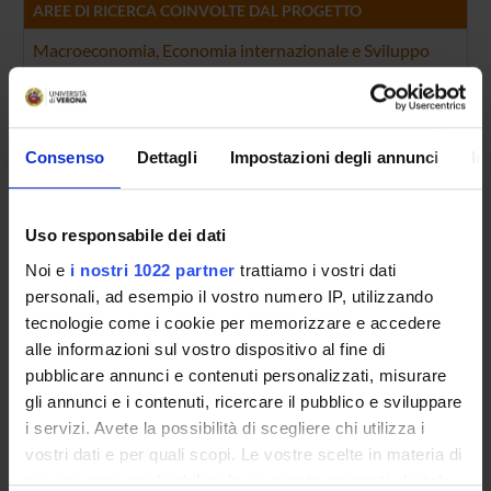
AREE DI RICERCA COINVOLTE DAL PROGETTO
Macroeconomia, Economia internazionale e Sviluppo
Economic Impacts of Globalization
Economia industriale
Industry Studies: Manufacturing
Consenso
Dettagli
Impostazioni degli annunci
In
Economia industriale
Market Structure, Firm Strategy, and Market Performance
Uso responsabile dei dati
Economia industriale
Noi e
i nostri 1022 partner
trattiamo i vostri dati
Production and Organizations
personali, ad esempio il vostro numero IP, utilizzando
Macroeconomia, Economia internazionale e Sviluppo
tecnologie come i cookie per memorizzare e accedere
Trade
alle informazioni sul vostro dispositivo al fine di
pubblicare annunci e contenuti personalizzati, misurare
gli annunci e i contenuti, ricercare il pubblico e sviluppare
i servizi. Avete la possibilità di scegliere chi utilizza i
vostri dati e per quali scopi. Le vostre scelte in materia di
ATTIVITÀ
privacy sono applicabili solo su questa proprietà digitale