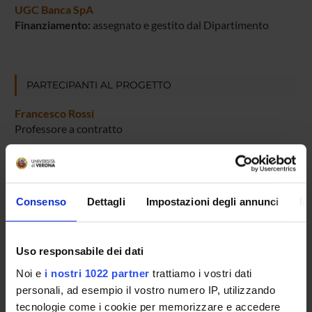
UGC Banca SpA
Finanziamento:
assegnato e gestito dal Dipartimento
PARTECIPANTI AL PROGETTO
Francesco Rossi
Professore a contratto
Consenso
Dettagli
Impostazioni degli annunci
In
ATTIVITÀ
AREE DI RICERCA
Uso responsabile dei dati
DOTTORATI DI RICERCA
Noi e
i nostri 1022 partner
trattiamo i vostri dati
personali, ad esempio il vostro numero IP, utilizzando
STRUTTURE
tecnologie come i cookie per memorizzare e accedere