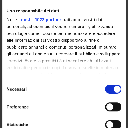
Uso responsabile dei dati
LABORATORI DI RICERCA
Noi e
i nostri 1022 partner
trattiamo i vostri dati
CENTRI DI RICERCA
personali, ad esempio il vostro numero IP, utilizzando
tecnologie come i cookie per memorizzare e accedere
BIBLIOTECHE
alle informazioni sul vostro dispositivo al fine di
pubblicare annunci e contenuti personalizzati, misurare
SPIN OFF E AZIENDE
gli annunci e i contenuti, ricercare il pubblico e sviluppare
i servizi. Avete la possibilità di scegliere chi utilizza i
Contatti
vostri dati e per quali scopi. Le vostre scelte in materia di
Persone
privacy sono applicabili solo su questa proprietà digitale
in cui avete effettuato le vostre scelte. È possibile
Luoghi
Selezione
modificare o revocare il proprio consenso in qualsiasi
Necessari
del
Calendario
momento dalla Dichiarazione sui cookie o facendo clic
consenso
sull'icona di attivazione della privacy.
Preferenze
Con il tuo consenso, vorremmo anche:
raccogliere informazioni sulla tua posizione
Statistiche