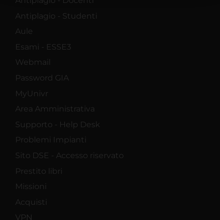
Antiplagio - Docenti
raccolto dal tuo utilizzo dei loro servizi.
Antiplagio - Studenti
Aule
Esami - ESSE3
Webmail
Password GIA
MyUnivr
Area Amministrativa
Supporto - Help Desk
Problemi Impianti
Sito DSE - Accesso riservato
Prestito libri
Missioni
Acquisti
VPN