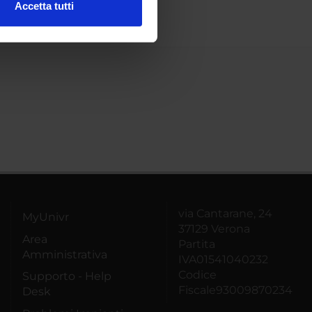
Accetta tutti
l media e per analizzare il
ostri partner che si occupano
azioni che hai fornito loro o
via Cantarane, 24
MyUnivr
37129 Verona
Area
Partita
Amministrativa
IVA01541040232
Codice
Supporto - Help
Fiscale93009870234
Desk