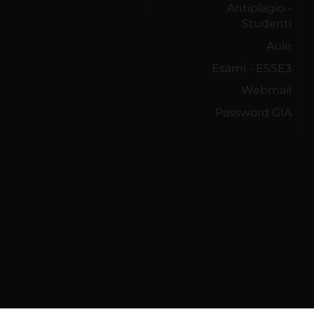
Antiplagio -
Studenti
Aule
Esami - ESSE3
Webmail
Password GIA