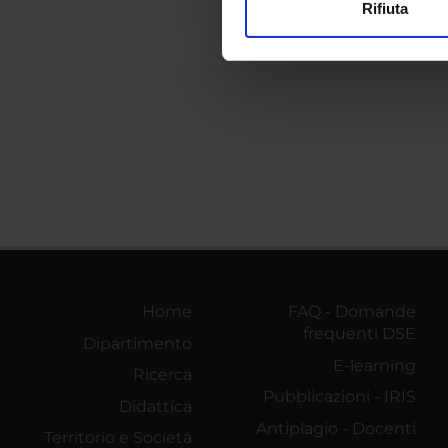
Rifiuta
Utilizziamo i cookie per perso
nostro traffico. Condividiamo 
di analisi dei dati web, pubbl
che hanno raccolto dal tuo uti
Home
FAQ - Domande
frequenti DSE
Dipartimento
E-learning
Ricerca
Pubblicazioni - IRIS
Didattica
Antiplagio - Docenti
Territorio e Società