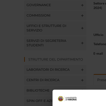
Settore 
GOVERNANCE
2024)
COMMISSIONI
UFFICI E STRUTTURE DI
SERVIZIO
Ufficio
SERVIZI DI SEGRETERIA
Telefon
STUDENTI
E-mail
STRUTTURE DEL DIPARTIMENTO
LABORATORI DI RICERCA
Pres
CENTRI DI RICERCA
BIBLIOTECHE
Curric
SPIN OFF E AZIENDE