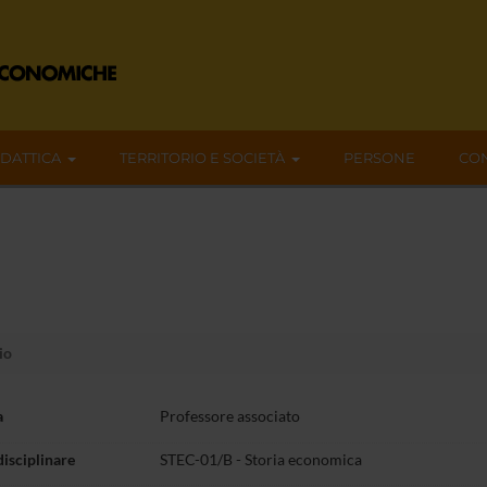
IDATTICA
TERRITORIO E SOCIETÀ
PERSONE
CON
io
a
Professore associato
disciplinare
STEC-01/B - Storia economica