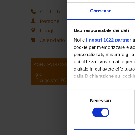
Graduat
Consenso
Contatti
Univers
Persone
Economi
Luoghi
Uso responsabile dei dati
History
Bocconi
Calendario
Noi e
i nostri 1022 partner
t
has bee
cookie per memorizzare e acce
on the 
personalizzati, misurare gli an
Since S
chi utilizza i vostri dati e pe
AGENDA DI OGGI
researc
digitale in cui avete effettua
gio
followi
dalla Dichiarazione sui cookie
6 agosto 2026
emergin
mechani
Con il tuo consenso, vorrem
Selezione
history
raccogliere informazi
Necessari
del
George
Identificare il tuo di
consenso
origina
digitali).
Approfondisci come vengono el
modificare o ritirare il tuo 
ORARIO