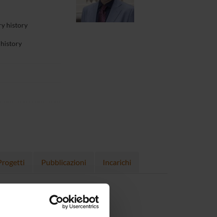
y history
 history
Progetti
Pubblicazioni
Incarichi
1 KB, 22/08/24)