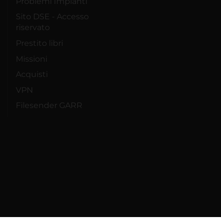
Problemi Impianti
Sito DSE - Accesso
riservato
Prestito libri
Missioni
Acquisti
VPN
Filesender GARR