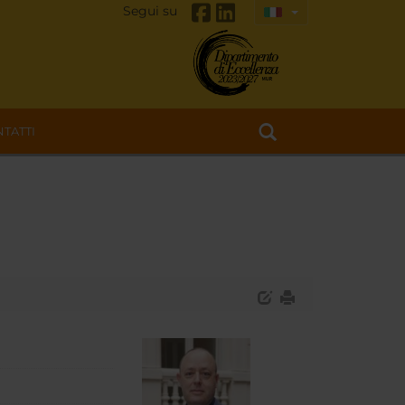
Segui su
TATTI