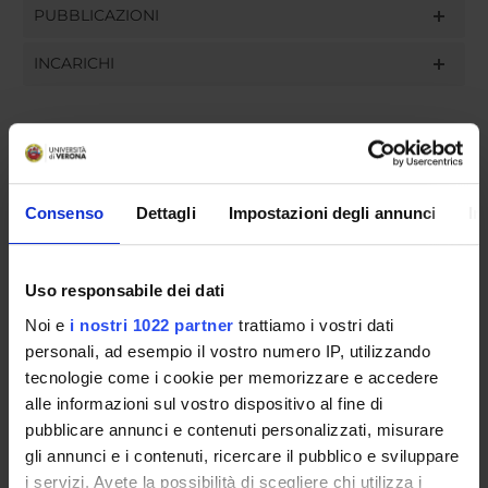
PUBBLICAZIONI
INCARICHI
ORGANIZZAZIONE
Consenso
Dettagli
Impostazioni degli annunci
In
GOVERNANCE
COMMISSIONI
Uso responsabile dei dati
UFFICI E STRUTTURE DI SERVIZIO
Noi e
i nostri 1022 partner
trattiamo i vostri dati
personali, ad esempio il vostro numero IP, utilizzando
SERVIZI DI SEGRETERIA STUDENTI
tecnologie come i cookie per memorizzare e accedere
alle informazioni sul vostro dispositivo al fine di
STRUTTURE DEL DIPARTIMENTO
pubblicare annunci e contenuti personalizzati, misurare
gli annunci e i contenuti, ricercare il pubblico e sviluppare
LABORATORI DI RICERCA
i servizi. Avete la possibilità di scegliere chi utilizza i