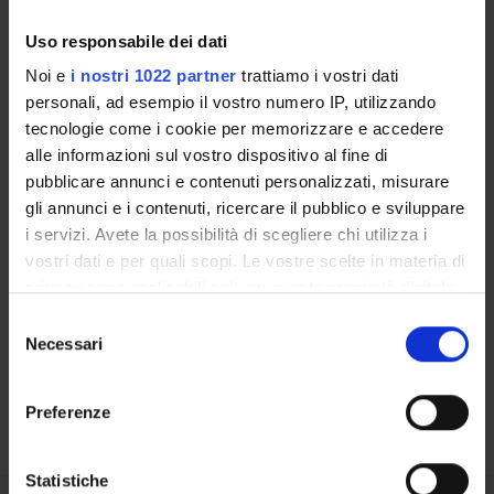
Uso responsabile dei dati
LABORATORI DI RICERCA
Noi e
i nostri 1022 partner
trattiamo i vostri dati
CENTRI DI RICERCA
personali, ad esempio il vostro numero IP, utilizzando
tecnologie come i cookie per memorizzare e accedere
BIBLIOTECHE
alle informazioni sul vostro dispositivo al fine di
pubblicare annunci e contenuti personalizzati, misurare
SPIN OFF E AZIENDE
gli annunci e i contenuti, ricercare il pubblico e sviluppare
i servizi. Avete la possibilità di scegliere chi utilizza i
Contatti
vostri dati e per quali scopi. Le vostre scelte in materia di
Persone
privacy sono applicabili solo su questa proprietà digitale
in cui avete effettuato le vostre scelte. È possibile
Luoghi
Selezione
modificare o revocare il proprio consenso in qualsiasi
Necessari
del
Calendario
momento dalla Dichiarazione sui cookie o facendo clic
consenso
sull'icona di attivazione della privacy.
Preferenze
Con il tuo consenso, vorremmo anche:
raccogliere informazioni sulla tua posizione
Statistiche