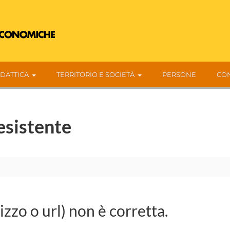
IDATTICA
TERRITORIO E SOCIETÀ
PERSONE
CON
esistente
rizzo o url) non è corretta.