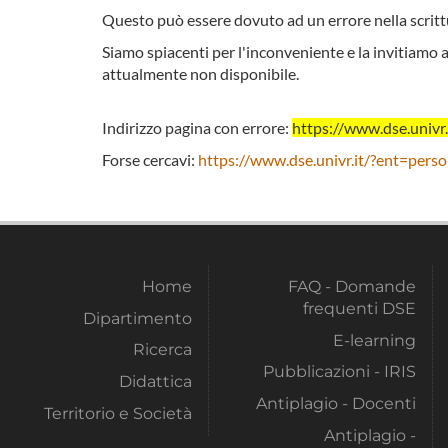
Questo può essere dovuto ad un errore nella scrittu
Siamo spiacenti per l'inconveniente e la invitiamo a
attualmente non disponibile.
Indirizzo pagina con errore:
https://www.dse.univ
Forse cercavi:
https://www.dse.univr.it/?ent=pers
Home
FAQ - Domande
frequenti DSE
Dipartimento
E-learning
Ricerca
Pubblicazioni - IRIS
Didattica
Antiplagio - Docenti
Territorio e Società
Antiplagio -