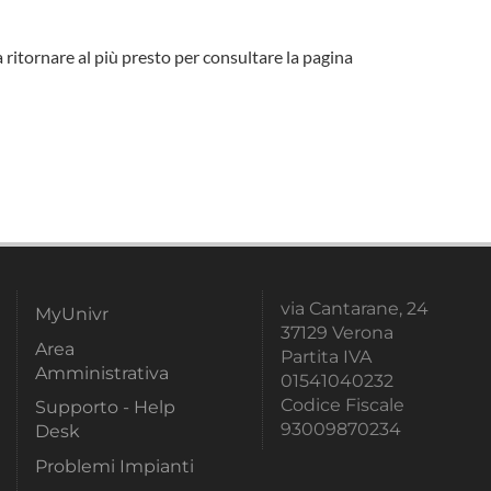
a ritornare al più presto per consultare la pagina
via Cantarane, 24
MyUnivr
37129 Verona
Area
Partita IVA
Amministrativa
01541040232
Codice Fiscale
Supporto - Help
93009870234
Desk
Problemi Impianti