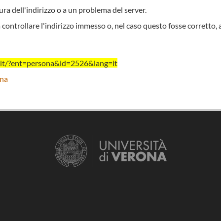
ra dell'indirizzo o a un problema del server.
 controllare l'indirizzo immesso o, nel caso questo fosse corretto, 
r.it/?ent=persona&id=2526&lang=it
ona