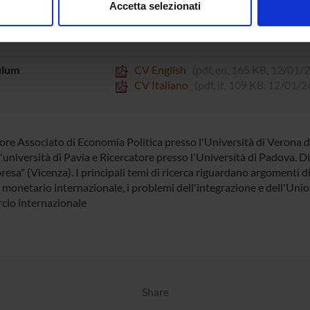
Accetta selezionati
nalizzare contenuti ed annunci, per fornire funzionalità dei socia
inoltre informazioni sul modo in cui utilizzi il nostro sito con i n
icità e social media, i quali potrebbero combinarle con altre inform
ulum
CV English
(pdf, en, 165 KB, 12/01/2
lizzo dei loro servizi.
CV Italiano
(pdf, it, 109 KB, 12/01/2
ore Associato di Economia Politica presso l'Università di Verona 
'università di Pavia e Ricercatore presso l'Università di Padova. Di
resa" (Vicenza). I principali temi di ricerca riguardano argomenti 
 monetario internazionale, i problemi dell'integrazione e dell'Un
io internazionale
Share