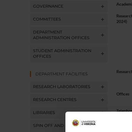
Academi
GOVERNANCE
Research
COMMITTEES
2024)
DEPARTMENT
ADMINISTRATION OFFICES
STUDENT ADMINISTRATION
OFFICES
Research
DEPARTMENT FACILITIES
RESEARCH LABORATORIES
Offices
RESEARCH CENTRES
Telepho
LIBRARIES
E-mail
SPIN OFF AND COMPANIES