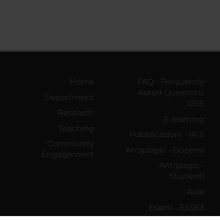
Home
FAQ - Frequently
Asked Questions
Department
DSE
Research
E-learning
Teaching
Pubblicazioni - IRIS
Community
Antiplagio - Docenti
Engagement
Antiplagio -
Studenti
Aule
Esami - ESSE3