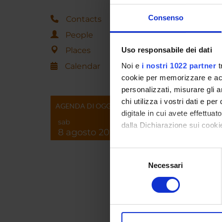
Consenso
Contacts
People
Abou
Places
Uso responsabile dei dati
Calendar
Noi e
i nostri 1022 partner
t
cookie per memorizzare e acce
OFF
personalizzati, misurare gli an
Thursd
chi utilizza i vostri dati e pe
AGENDA DI OGGI
digitale in cui avete effettua
Il ricev
sab
dalla Dichiarazione sui cookie
Viale Ma
8 agosto 2026
Su rich
Con il tuo consenso, vorrem
Selezione
--------
raccogliere informazi
Necessari
del
Identificare il tuo di
Student
consenso
digitali).
Upon re
Approfondisci come vengono el
modificare o ritirare il tuo 