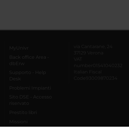
via Cantarane, 24
MyUnivr
37129 Verona
Back office Area -
VAT
dbErw
number01541040232
Italian Fiscal
Supporto - Help
Code93009870234
Desk
Problemi Impianti
Sito DSE - Accesso
riservato
Prestito libri
Missioni