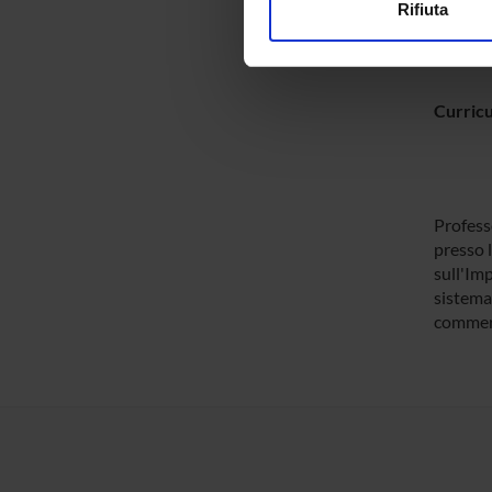
Rifiuta
Utilizziamo i cookie per perso
nostro traffico. Condividiamo 
di analisi dei dati web, pubbl
Curric
che hanno raccolto dal tuo uti
Profess
presso l
sull'Imp
sistema
commerc