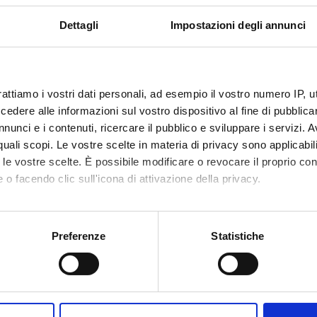
Dettagli
Impostazioni degli annunci
Teaching
Third mission
Research
P
t myself
3
rattiamo i vostri dati personali, ad esempio il vostro numero IP, 
dere alle informazioni sul vostro dispositivo al fine di pubblica
ICE HOURS
nunci e i contenuti, ricercare il pubblico e sviluppare i servizi. A
ay, Hours 11:00 AM - 12:00 PM,
Complesso Universitario (Vicenza
r quali scopi. Le vostre scelte in materia di privacy sono applicabi
to le vostre scelte. È possibile modificare o revocare il proprio 
imento del prof. Fiorentini si tiene il giovedì ore 11-12 presso l'uf
 o facendo clic sull'icona di attivazione della privacy.
rgherita, terzo piano, stanza 4.
iesta possono essere effettuati ricevimenti su zoom
mo anche:
----------------------------------------------------------------------
oni sulla tua posizione geografica, con un'approssimazione di qu
Preferenze
Statistiche
spositivo, scansionandolo attivamente alla ricerca di caratteristich
s can meet the teacher in Vicenza (Room 4, third floor, at the Via
quest, online meeting are possible (using the Zoom app).
aborati i tuoi dati personali e imposta le tue preferenze nella
s
consenso in qualsiasi momento dalla Dichiarazione sui cookie.