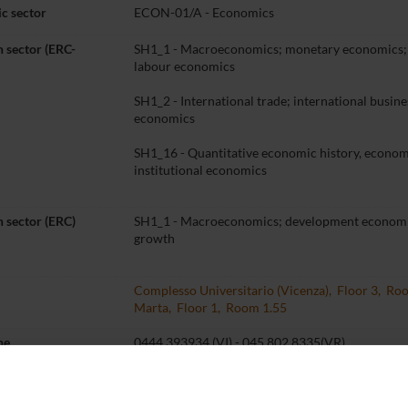
c sector
ECON-01/A - Economics
 sector (ERC-
SH1_1 - Macroeconomics; monetary economics;
labour economics
SH1_2 - International trade; international busines
economics
SH1_16 - Quantitative economic history, econom
institutional economics
 sector (ERC)
SH1_1 - Macroeconomics; development economi
growth
Complesso Universitario (Vicenza), Floor 3, R
Marta, Floor 1, Room 1.55
ne
0444 393934 (VI) - 045 802 8335(VR)
riccardo
fiorentini
univr
it