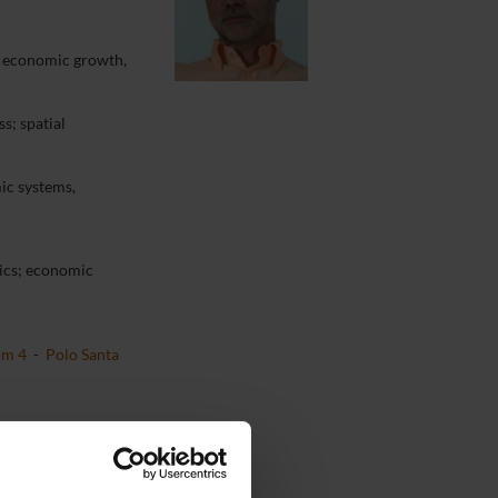
 economic growth,
s; spatial
ic systems,
cs; economic
oom 4
-
Polo Santa