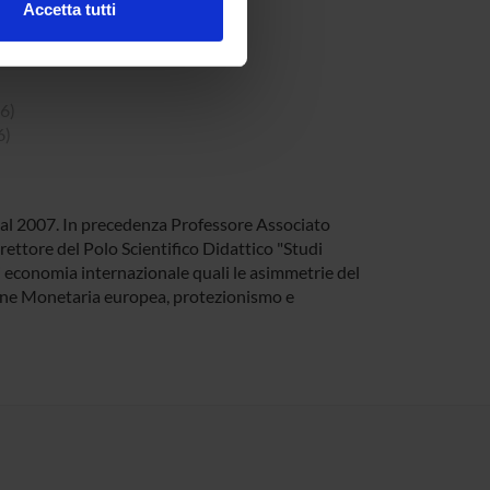
Accetta tutti
l media e per analizzare il
ostri partner che si occupano
azioni che hai fornito loro o
6)
6)
dal 2007. In precedenza Professore Associato
rettore del Polo Scientifico Didattico "Studi
di economia internazionale quali le asimmetrie del
ione Monetaria europea, protezionismo e