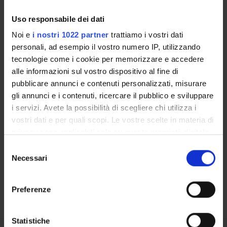
Uso responsabile dei dati
LABORATORI DI RICERCA
Noi e
i nostri 1022 partner
trattiamo i vostri dati
CENTRI DI RICERCA
personali, ad esempio il vostro numero IP, utilizzando
tecnologie come i cookie per memorizzare e accedere
BIBLIOTECHE
alle informazioni sul vostro dispositivo al fine di
pubblicare annunci e contenuti personalizzati, misurare
SPIN OFF E AZIENDE
gli annunci e i contenuti, ricercare il pubblico e sviluppare
i servizi. Avete la possibilità di scegliere chi utilizza i
Contatti
vostri dati e per quali scopi. Le vostre scelte in materia di
Persone
privacy sono applicabili solo su questa proprietà digitale
in cui avete effettuato le vostre scelte. È possibile
Luoghi
Selezione
modificare o revocare il proprio consenso in qualsiasi
Necessari
del
Calendario
momento dalla Dichiarazione sui cookie o facendo clic
consenso
sull'icona di attivazione della privacy.
Preferenze
Con il tuo consenso, vorremmo anche:
raccogliere informazioni sulla tua posizione
Statistiche