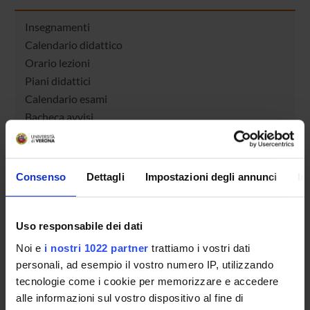
Insegnamenti
Calendario didattico
Orario lezioni
Piani didattici
Calendario esami
Bacheca avvisi
Proposte tesi e stage
Organi collegiali e di governo
Docenti
Consenso
Dettagli
Impostazioni degli annunci
In
Gestione carriere
Agevolazioni economiche
Alloggi
Uso responsabile dei dati
Documenti
Noi e
i nostri 1022 partner
trattiamo i vostri dati
personali, ad esempio il vostro numero IP, utilizzando
tecnologie come i cookie per memorizzare e accedere
OFFERTA FORMATIVA
alle informazioni sul vostro dispositivo al fine di