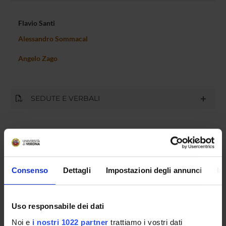
Flavio Santi
Alessandro Sommacal
Angelo Zago
SEDUTE E VERBALI
ORGANIZZAZIONE
Consenso
Dettagli
Impostazioni degli annunci
In
GOVERNANCE
COMMISSIONI
Uso responsabile dei dati
UFFICI E STRUTTURE DI SERVIZIO
Noi e
i nostri 1022 partner
trattiamo i vostri dati