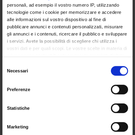
personali, ad esempio il vostro numero IP, utilizzando
SERVIZI DI SEGRETERIA STUDENTI
tecnologie come i cookie per memorizzare e accedere
alle informazioni sul vostro dispositivo al fine di
STRUTTURE DEL DIPARTIMENTO
pubblicare annunci e contenuti personalizzati, misurare
gli annunci e i contenuti, ricercare il pubblico e sviluppare
LABORATORI DI RICERCA
i servizi. Avete la possibilità di scegliere chi utilizza i
vostri dati e per quali scopi. Le vostre scelte in materia di
CENTRI DI RICERCA
privacy sono applicabili solo su questa proprietà digitale
in cui avete effettuato le vostre scelte. È possibile
BIBLIOTECHE
Selezione
modificare o revocare il proprio consenso in qualsiasi
Necessari
del
SPIN OFF E AZIENDE
momento dalla Dichiarazione sui cookie o facendo clic
consenso
sull'icona di attivazione della privacy.
Preferenze
Contatti
Con il tuo consenso, vorremmo anche:
Persone
raccogliere informazioni sulla tua posizione
Statistiche
Luoghi
geografica, con un'approssimazione di qualche
Calendario
metro,
Marketing
Identificare il tuo dispositivo, scansionandolo