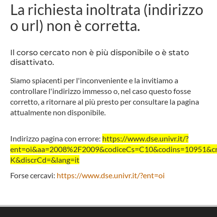
La richiesta inoltrata (indirizzo
o url) non è corretta.
Il corso cercato non è più disponibile o è stato
disattivato.
Siamo spiacenti per l'inconveniente e la invitiamo a
controllare l'indirizzo immesso o, nel caso questo fosse
corretto, a ritornare al più presto per consultare la pagina
attualmente non disponibile.
Indirizzo pagina con errore:
https://www.dse.univr.it/?
ent=oi&aa=2008%2F2009&codiceCs=C10&codins=10951&cre
K&discrCd=&lang=it
Forse cercavi:
https://www.dse.univr.it/?ent=oi